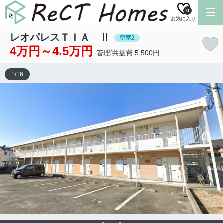
0
お気に入り
レオパレスＴＩＡ Ⅱ
空室2
4万円～4.5万円
管理/共益費 5,500円
1
/
16