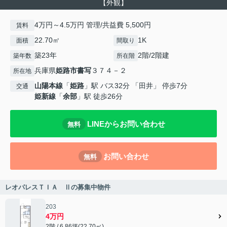
【外観】
4万円～4.5万円 管理/共益費 5,500円
賃料
22.70㎡
1K
面積
間取り
築23年
2階/2階建
築年数
所在階
兵庫県
姫路市
書写
３７４－２
所在地
山陽本線
「
姫路
」駅 バス32分 「田井」 停歩7分
交通
姫新線
「
余部
」駅 徒歩26分
LINEからお問い合わせ
無料
お問い合わせ
無料
レオパレスＴＩＡ Ⅱの募集中物件
203
4万円
2階 / 6.86坪(22.70㎡)