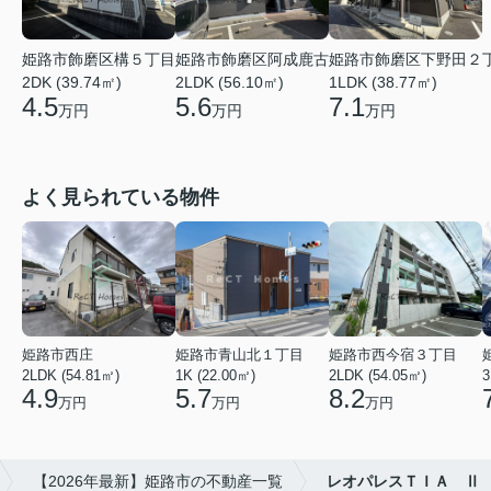
姫路市飾磨区阿成鹿古
姫路市飾磨区下野田２
姫路市飾磨区構５丁目
2LDK (56.10㎡)
1LDK (38.77㎡)
2DK (39.74㎡)
5.6
7.1
4.5
万円
万円
万円
よく見られている物件
姫路市西庄
姫路市青山北１丁目
姫路市西今宿３丁目
2LDK (54.81㎡)
1K (22.00㎡)
2LDK (54.05㎡)
3
4.9
5.7
8.2
万円
万円
万円
【2026年最新】姫路市の不動産一覧
レオパレスＴＩＡ Ⅱ