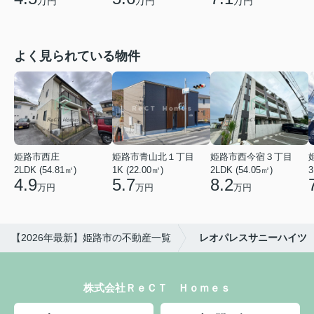
万円
万円
万円
よく見られている物件
姫路市西庄
姫路市青山北１丁目
姫路市西今宿３丁目
2LDK (54.81㎡)
1K (22.00㎡)
2LDK (54.05㎡)
3
4.9
5.7
8.2
万円
万円
万円
【2026年最新】姫路市の不動産一覧
レオパレスサニーハイツ
株式会社ＲｅＣＴ Ｈｏｍｅｓ