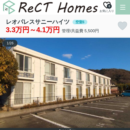
0
お気に入り
レオパレスサニーハイツ
空室6
3.3万円～4.1万円
管理/共益費 5,500円
1
/
26