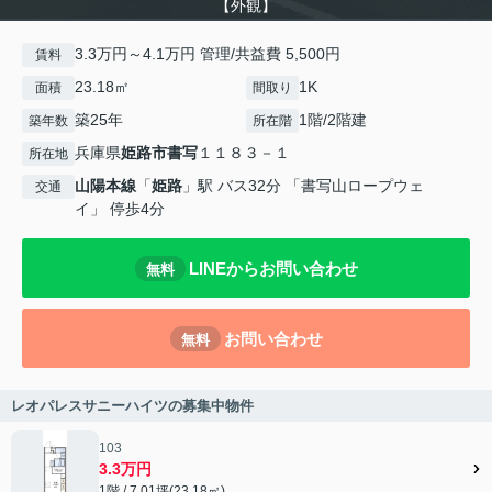
【外観】
3.3万円～4.1万円 管理/共益費 5,500円
賃料
23.18㎡
1K
面積
間取り
築25年
1階/2階建
築年数
所在階
兵庫県
姫路市
書写
１１８３－１
所在地
山陽本線
「
姫路
」駅 バス32分 「書写山ロープウェ
交通
イ」 停歩4分
LINEからお問い合わせ
無料
お問い合わせ
無料
レオパレスサニーハイツの募集中物件
103
3.3万円
1階 / 7.01坪(23.18㎡)