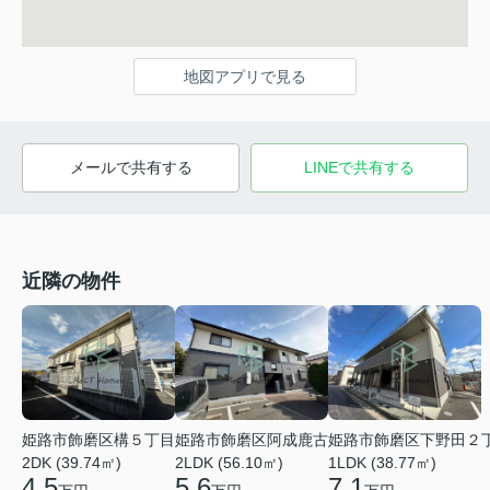
地図アプリで見る
メールで共有する
LINEで共有する
近隣の物件
姫路市飾磨区阿成鹿古
姫路市飾磨区下野田２
姫路市飾磨区構５丁目
2LDK (56.10㎡)
1LDK (38.77㎡)
2DK (39.74㎡)
5.6
7.1
4.5