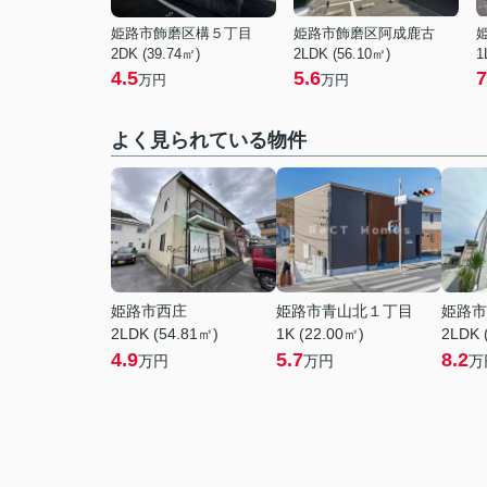
姫路市飾磨区構５丁目
姫路市飾磨区阿成鹿古
2DK (39.74㎡)
2LDK (56.10㎡)
1
4.5
5.6
7
万円
万円
よく見られている物件
姫路市西庄
姫路市青山北１丁目
姫路市
2LDK (54.81㎡)
1K (22.00㎡)
2LDK 
4.9
5.7
8.2
万円
万円
万