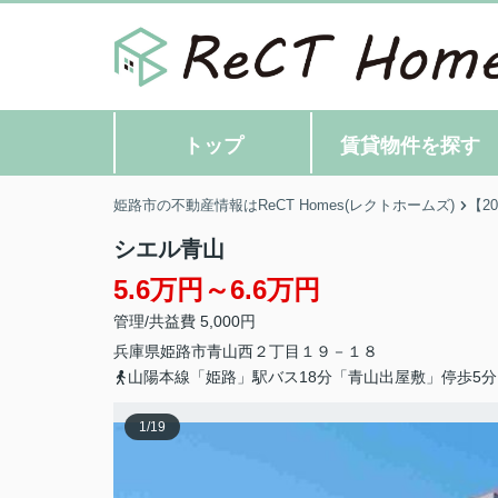
トップ
賃貸物件を探す
姫路市の不動産情報はReCT Homes(レクトホームズ)
【2
シエル青山
5.6万円～6.6万円
管理/共益費 5,000円
兵庫県
姫路市
青山西
２丁目１９－１８
山陽本線「姫路」駅バス18分「青山出屋敷」停歩5分
1
/
19