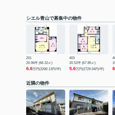
シエル青山で募集中の物件
201
403
4
20.06坪 (66.32㎡)
20.52坪 (67.85㎡)
1
6.6
5.6
6
万円(3290.13円/坪)
万円(2729.04円/坪)
近隣の物件