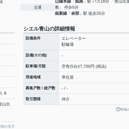
山陽本線
「
姫路
」駅 バス18分 「青山出
８
敷」 停歩5分
交通
姫新線
「
余部
」駅 徒歩25分
シエル青山の詳細情報
設備条件
エレベーター
駐輪場
設備(その他)
-
駐車場/月額
空有(5台)/7,700円 (税込)
用途地域
準住居
募集戸数 / 総戸数
- / -
１８
取引態様
仲介
「青山出
情報
情報の見方