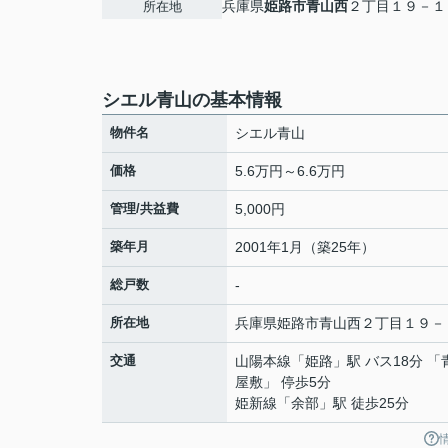
兵庫県
姫路市
青山西
２丁目１９－１
所在地
シエル青山の基本情報
物件名
シエル青山
価格
5.6万円～6.6万円
管理/共益費
5,000円
築年月
2001年1月（築25年）
総戸数
-
所在地
兵庫県
姫路市
青山西
２丁目１９－
交通
山陽本線
「
姫路
」駅 バス18分 
屋敷」 停歩5分
姫新線
「
余部
」駅 徒歩25分