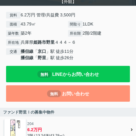
【外観】
6.2万円 管理/共益費 3,500円
賃料
43.79㎡
1LDK
面積
間取り
築2年
2階/2階建
築年数
所在階
兵庫県
姫路市
野里
４４４－６
所在地
播但線
「
京口
」駅 徒歩11分
交通
播但線
「
野里
」駅 徒歩26分
LINEからお問い合わせ
無料
お問い合わせ
無料
ファンド野里Ⅰの募集中物件
204
6.2万円
2階 / 13.24坪(43.79㎡)