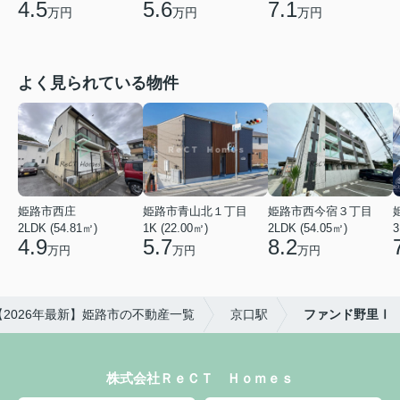
5.6
7.1
4.5
万円
万円
万円
よく見られている物件
姫路市西庄
姫路市青山北１丁目
姫路市西今宿３丁目
2LDK (54.81㎡)
1K (22.00㎡)
2LDK (54.05㎡)
3
4.9
5.7
8.2
万円
万円
万円
【2026年最新】姫路市の不動産一覧
京口駅
ファンド野里Ⅰ
株式会社ＲｅＣＴ Ｈｏｍｅｓ