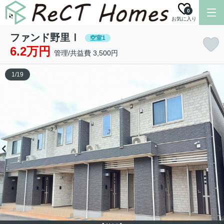
0
お気に入り
ファンド野里Ⅰ
空室1
6.2万円
管理/共益費 3,500円
1
/
19