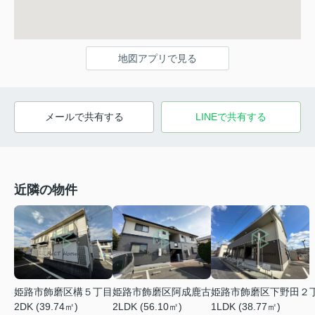
地図アプリで見る
メールで共有する
LINEで共有する
近隣の物件
姫路市飾磨区阿成鹿古
姫路市飾磨区下野田２
姫路市飾磨区構５丁目
2LDK (56.10㎡)
1LDK (38.77㎡)
2DK (39.74㎡)