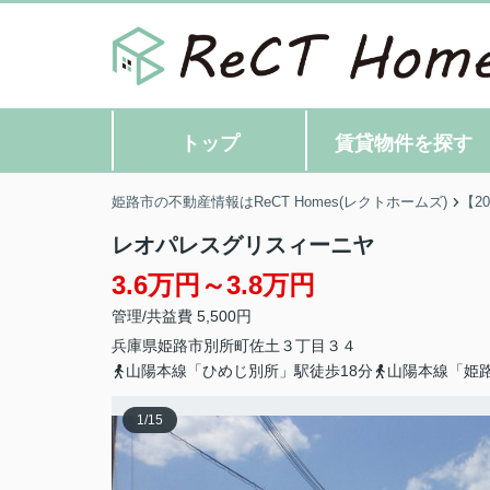
トップ
賃貸物件を探す
姫路市の不動産情報はReCT Homes(レクトホームズ)
【2
レオパレスグリスィーニヤ
3.6万円～3.8万円
管理/共益費 5,500円
兵庫県
姫路市
別所町佐土
３丁目３４
山陽本線「ひめじ別所」駅徒歩18分
山陽本線「姫路
1
/
15