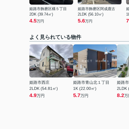
姫路市飾磨区構５丁目
姫路市飾磨区阿成鹿古
2DK (39.74㎡)
2LDK (56.10㎡)
1
4.5
5.6
7
万円
万円
よく見られている物件
姫路市西庄
姫路市青山北１丁目
姫路市
2LDK (54.81㎡)
1K (22.00㎡)
2LDK 
4.9
5.7
8.2
万円
万円
万