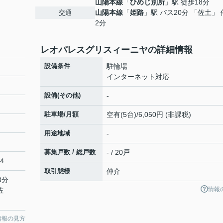
山陽本線
「
ひめじ別所
」駅 徒歩18分
山陽本線
「
姫路
」駅 バス20分 「佐土」
交通
2分
レオパレスグリスィーニヤの詳細情報
設備条件
駐輪場
インターネット対応
設備(その他)
-
駐車場/月額
空有(5台)/6,050円 (非課税)
用途地域
-
募集戸数 / 総戸数
- / 20戸
４
取引態様
仲介
8分
情報
佐
情報の見方