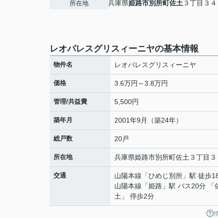
兵庫県
姫路市
別所町佐土
３丁目３４
所在地
レオパレスグリスィーニヤの基本情報
物件名
レオパレスグリスィーニヤ
価格
3.6万円～3.8万円
管理/共益費
5,500円
築年月
2001年9月（築24年）
総戸数
20戸
所在地
兵庫県
姫路市
別所町佐土
３丁目３
交通
山陽本線
「
ひめじ別所
」駅 徒歩1
山陽本線
「
姫路
」駅 バス20分 「
土」 停歩2分