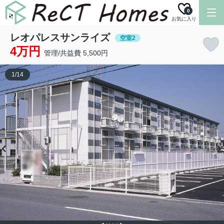
0
お気に入り
レオパレスサンライズ
空室2
4万円
管理/共益費 5,500円
1
/
14