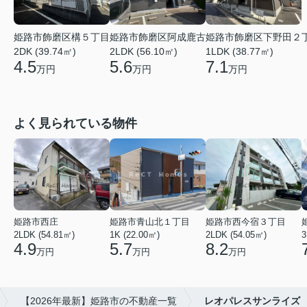
姫路市飾磨区阿成鹿古
姫路市飾磨区下野田２
姫路市飾磨区構５丁目
2LDK (56.10㎡)
1LDK (38.77㎡)
2DK (39.74㎡)
5.6
7.1
4.5
万円
万円
万円
よく見られている物件
姫路市西庄
姫路市青山北１丁目
姫路市西今宿３丁目
2LDK (54.81㎡)
1K (22.00㎡)
2LDK (54.05㎡)
3
4.9
5.7
8.2
万円
万円
万円
【2026年最新】姫路市の不動産一覧
レオパレスサンライズ