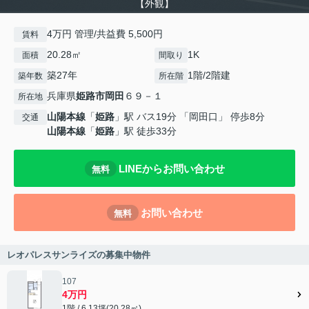
【外観】
4万円 管理/共益費 5,500円
賃料
20.28㎡
1K
面積
間取り
築27年
1階/2階建
築年数
所在階
兵庫県
姫路市
岡田
６９－１
所在地
山陽本線
「
姫路
」駅 バス19分 「岡田口」 停歩8分
交通
山陽本線
「
姫路
」駅 徒歩33分
LINEからお問い合わせ
無料
お問い合わせ
無料
レオパレスサンライズの募集中物件
107
4万円
1階 / 6.13坪(20.28㎡)