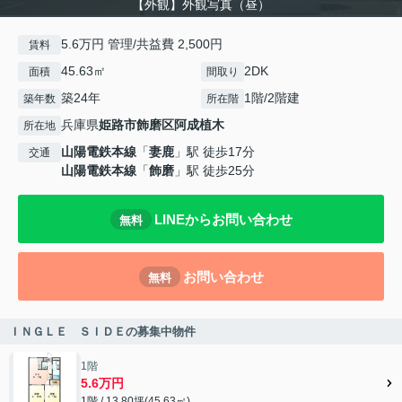
【外観】外観写真（昼）
5.6万円 管理/共益費 2,500円
賃料
45.63㎡
2DK
面積
間取り
築24年
1階/2階建
築年数
所在階
兵庫県
姫路市
飾磨区阿成植木
所在地
山陽電鉄本線
「
妻鹿
」駅 徒歩17分
交通
山陽電鉄本線
「
飾磨
」駅 徒歩25分
LINEからお問い合わせ
無料
お問い合わせ
無料
ＩＮＧＬＥ ＳＩＤＥの募集中物件
1階
5.6万円
1階 / 13.80坪(45.63㎡)