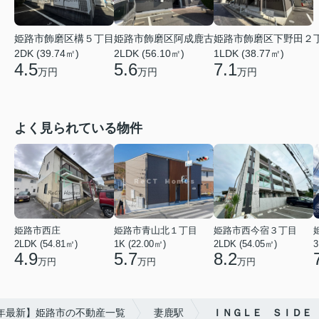
姫路市飾磨区阿成鹿古
姫路市飾磨区下野田２
姫路市飾磨区構５丁目
2LDK (56.10㎡)
1LDK (38.77㎡)
2DK (39.74㎡)
5.6
7.1
4.5
万円
万円
万円
よく見られている物件
姫路市西庄
姫路市青山北１丁目
姫路市西今宿３丁目
2LDK (54.81㎡)
1K (22.00㎡)
2LDK (54.05㎡)
3
4.9
5.7
8.2
万円
万円
万円
6年最新】姫路市の不動産一覧
妻鹿駅
ＩＮＧＬＥ ＳＩＤＥ