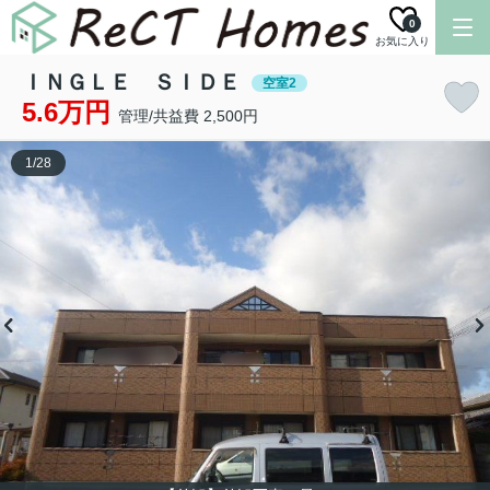
0
お気に入り
ＩＮＧＬＥ ＳＩＤＥ
空室2
5.6万円
管理/共益費 2,500円
1
/
28