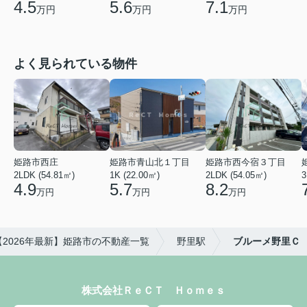
5.6
7.1
4.5
万円
万円
万円
よく見られている物件
姫路市西庄
姫路市青山北１丁目
姫路市西今宿３丁目
2LDK (54.81㎡)
1K (22.00㎡)
2LDK (54.05㎡)
3
4.9
5.7
8.2
万円
万円
万円
【2026年最新】姫路市の不動産一覧
野里駅
ブルーメ野里Ｃ
株式会社ＲｅＣＴ Ｈｏｍｅｓ