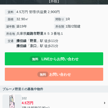
【外観】
4.5万円 管理/共益費 2,900円
賃料
32.90㎡
1R
面積
間取り
築19年
1階/2階建
築年数
所在階
兵庫県
姫路市
野里
８５３番地１
所在地
播但線
「
野里
」駅 徒歩11分
交通
播但線
「
京口
」駅 徒歩21分
LINEからお問い合わせ
無料
お問い合わせ
無料
ブルーメ野里Ｃの募集中物件
102
4.5万円
1階 / 9.95坪(32.90㎡)