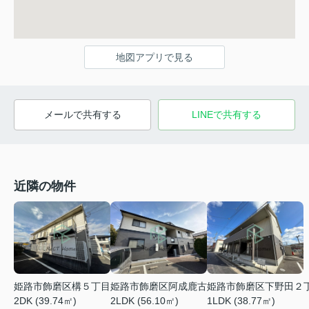
地図アプリで見る
メールで共有する
LINEで共有する
近隣の物件
姫路市飾磨区阿成鹿古
姫路市飾磨区下野田２
姫路市飾磨区構５丁目
2LDK (56.10㎡)
1LDK (38.77㎡)
2DK (39.74㎡)