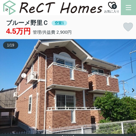
0
お気に入り
ブルーメ野里Ｃ
空室1
4.5万円
管理/共益費 2,900円
1
/
19