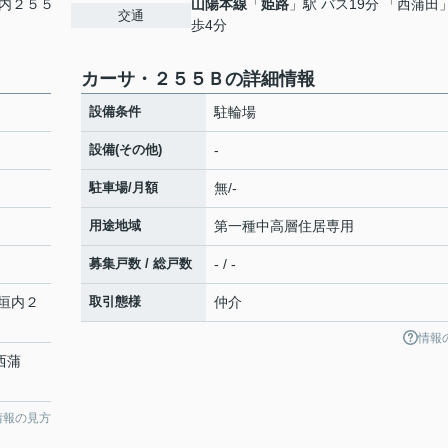
内２５５
山陽本線
「
姫路
」駅 バス19分 「西蒲田
交通
歩4分
カーサ・２５５Ｂの詳細情報
設備条件
駐輪場
設備(その他)
-
駐車場/月額
無/-
用途地域
第一種中高層住居専用
募集戸数 / 総戸数
- / -
垣内２
取引態様
仲介
情報
西蒲
情報の見方