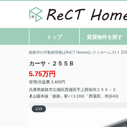
トップ
賃貸物件を探す
姫路市の不動産情報はReCT Homes(レクトホームズ)
【2
カーサ・２５５Ｂ
5.75万円
管理/共益費 3,400円
兵庫県
姫路市
広畑区西蒲田
字上西垣内２５５－２
山陽本線「姫路」駅バス19分「西蒲田」停歩4分
1
/
19