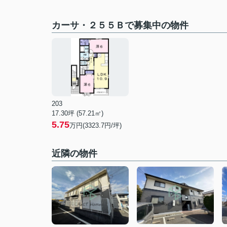
カーサ・２５５Ｂで募集中の物件
203
17.30坪 (57.21㎡)
5.75
万円(3323.7円/坪)
近隣の物件