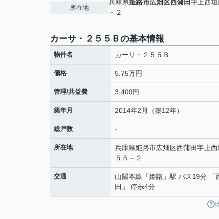
兵庫県
姫路市
広畑区西蒲田
字上西垣
所在地
－２
カーサ・２５５Ｂの基本情報
物件名
カーサ・２５５Ｂ
価格
5.75万円
管理/共益費
3,400円
築年月
2014年2月（築12年）
総戸数
-
所在地
兵庫県
姫路市
広畑区西蒲田
字上西
５５－２
交通
山陽本線
「
姫路
」駅 バス19分 「
田」 停歩4分