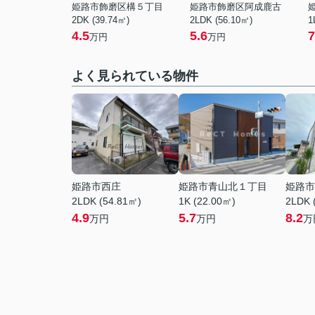
姫路市飾磨区構５丁目
姫路市飾磨区阿成鹿古
2DK (39.74㎡)
2LDK (56.10㎡)
1
4.5
5.6
7
万円
万円
よく見られている物件
姫路市西庄
姫路市青山北１丁目
姫路市
2LDK (54.81㎡)
1K (22.00㎡)
2LDK 
4.9
5.7
8.2
万円
万円
万