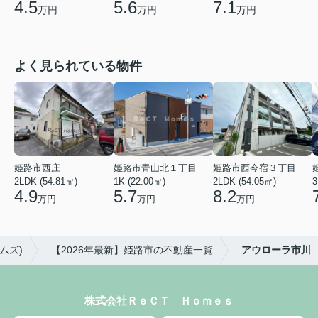
5.6
7.1
4.5
万円
万円
万円
よく見られている物件
姫路市西庄
姫路市青山北１丁目
姫路市西今宿３丁目
2LDK (54.81㎡)
1K (22.00㎡)
2LDK (54.05㎡)
3
4.9
5.7
8.2
万円
万円
万円
ムズ)
【2026年最新】姫路市の不動産一覧
アウローラ市川
株式会社ＲｅＣＴ Ｈｏｍｅｓ