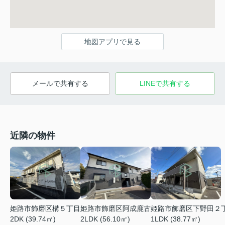
地図アプリで見る
メールで共有する
LINEで共有する
近隣の物件
姫路市飾磨区阿成鹿古
姫路市飾磨区下野田２
姫路市飾磨区構５丁目
2LDK (56.10㎡)
1LDK (38.77㎡)
2DK (39.74㎡)