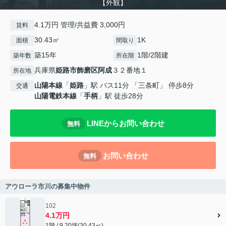
【外観】
4.1万円 管理/共益費 3,000円
賃料
30.43㎡
1K
面積
間取り
築15年
1階/2階建
築年数
所在階
兵庫県
姫路市
飾磨区阿成
３２番地１
所在地
山陽本線
「
姫路
」駅 バス11分 「三条町」 停歩8分
交通
山陽電鉄本線
「
手柄
」駅 徒歩28分
LINEからお問い合わせ
無料
お問い合わせ
無料
アウローラ市川の募集中物件
102
4.1万円
1階 / 9.20坪(30.43㎡)