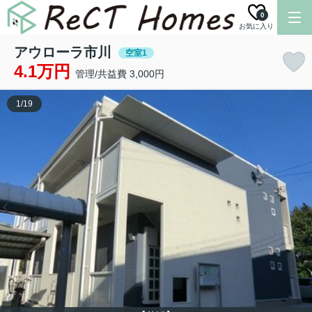
0
お気に入り
アウローラ市川
空室1
4.1万円
管理/共益費 3,000円
1
/
19