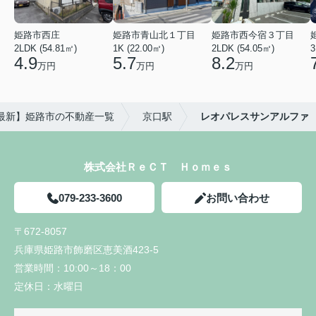
姫路市西庄
姫路市青山北１丁目
姫路市西今宿３丁目
2LDK (54.81㎡)
1K (22.00㎡)
2LDK (54.05㎡)
3
4.9
5.7
8.2
万円
万円
万円
年最新】姫路市の不動産一覧
京口駅
レオパレスサンアルファ
株式会社ＲｅＣＴ Ｈｏｍｅｓ
079-233-3600
お問い合わせ
〒672-8057
兵庫県姫路市飾磨区恵美酒423-5
営業時間：
10:00～18：00
定休日：
水曜日