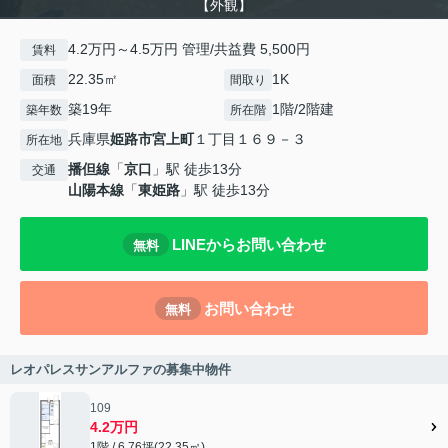
【外観】
4.2万円～4.5万円 管理/共益費 5,500円
賃料
22.35㎡
1K
面積
間取り
築19年
1階/2階建
築年数
所在階
兵庫県
姫路市
宮上町
１丁目１６９－３
所在地
播但線
「
京口
」駅 徒歩13分
交通
山陽本線
「
東姫路
」駅 徒歩13分
LINEからお問い合わせ
無料
お問い合わせ
無料
レオパレスサンアルファの募集中物件
109
4.2万円
1階 / 6.76坪(22.35㎡)