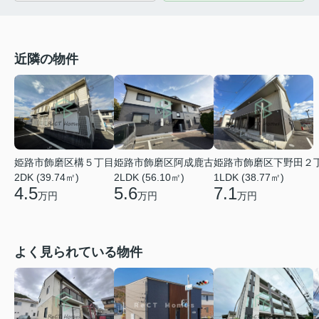
近隣の物件
姫路市飾磨区阿成鹿古
姫路市飾磨区下野田２
姫路市飾磨区構５丁目
2LDK (56.10㎡)
1LDK (38.77㎡)
2DK (39.74㎡)
5.6
7.1
4.5
万円
万円
万円
よく見られている物件