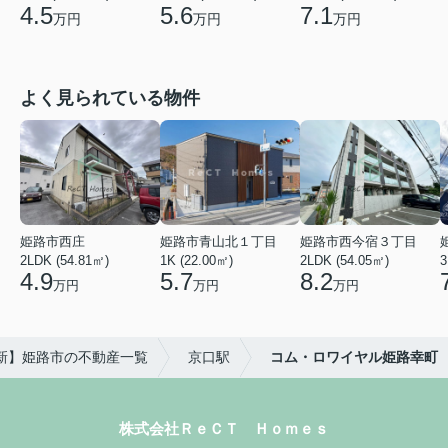
5.6
7.1
4.5
万円
万円
万円
よく見られている物件
姫路市西庄
姫路市青山北１丁目
姫路市西今宿３丁目
2LDK (54.81㎡)
1K (22.00㎡)
2LDK (54.05㎡)
3
4.9
5.7
8.2
万円
万円
万円
最新】姫路市の不動産一覧
京口駅
コム・ロワイヤル姫路幸町
株式会社ＲｅＣＴ Ｈｏｍｅｓ