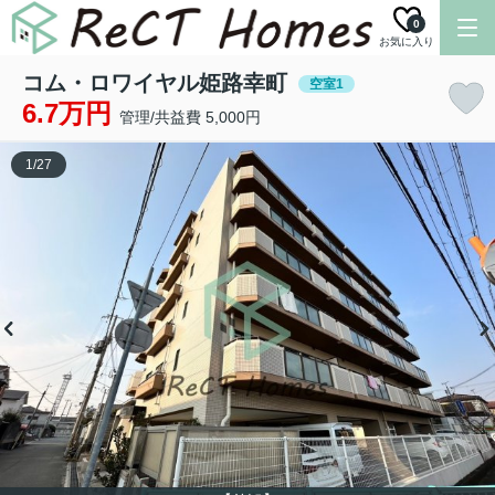
0
お気に入り
コム・ロワイヤル姫路幸町
空室1
6.7万円
管理/共益費 5,000円
1
/
27