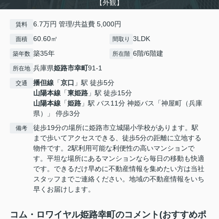
【外観】
6.7万円 管理/共益費 5,000円
賃料
60.60㎡
3LDK
面積
間取り
築35年
6階/6階建
築年数
所在階
兵庫県
姫路市
幸町
91-1
所在地
播但線
「
京口
」駅 徒歩5分
交通
山陽本線
「
東姫路
」駅 徒歩15分
山陽本線
「
姫路
」駅 バス11分 神姫バス「神屋町（兵庫
県）」 停歩3分
徒歩19分の場所に姫路市立城陽小学校があります。駅
備考
まで歩いてアクセスできる、徒歩5分の距離に立地する
物件です。2駅利用可能な利便性の高いマンションで
す。平坦な場所にあるマンションなら毎日の移動も快適
です。できるだけ早めに不動産情報を集めたい方は当社
スタッフまでご連絡ください。地域の不動産情報をいち
早くお届けします。
コム・ロワイヤル姫路幸町のコメント(おすすめポ