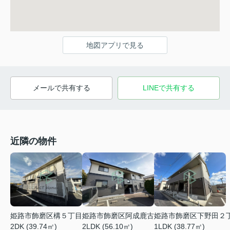
地図アプリで見る
メールで共有する
LINEで共有する
近隣の物件
姫路市飾磨区阿成鹿古
姫路市飾磨区下野田２
姫路市飾磨区構５丁目
2LDK (56.10㎡)
1LDK (38.77㎡)
2DK (39.74㎡)