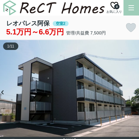
0
お気に入り
レオパレス阿保
空室2
5.1万円～6.6万円
管理/共益費 7,500円
1
/
11