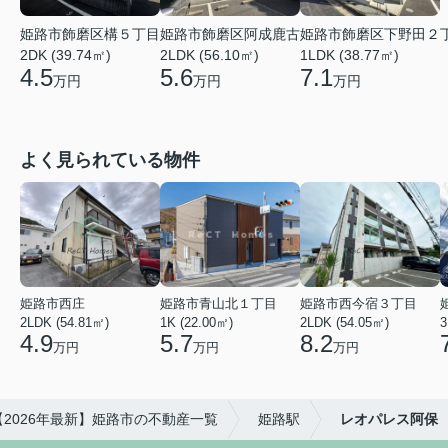
姫路市飾磨区阿成鹿古
姫路市飾磨区下野田２
姫路市飾磨区構５丁目
2LDK (56.10㎡)
1LDK (38.77㎡)
2DK (39.74㎡)
5.6
7.1
4.5
万円
万円
万円
よく見られている物件
姫路市西庄
姫路市青山北１丁目
姫路市西今宿３丁目
2LDK (54.81㎡)
1K (22.00㎡)
2LDK (54.05㎡)
3
4.9
5.7
8.2
万円
万円
万円
【2026年最新】姫路市の不動産一覧
姫路駅
レオパレス阿保