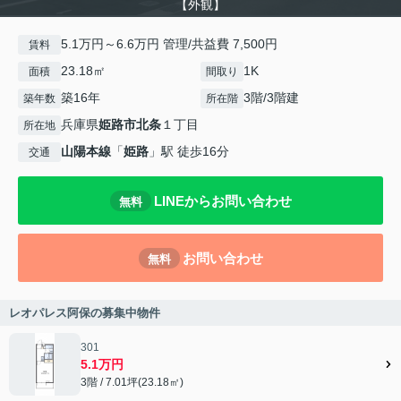
【外観】
5.1万円～6.6万円 管理/共益費 7,500円
賃料
23.18㎡
1K
面積
間取り
築16年
3階/3階建
築年数
所在階
兵庫県
姫路市
北条
１丁目
所在地
山陽本線
「
姫路
」駅 徒歩16分
交通
LINEからお問い合わせ
無料
お問い合わせ
無料
レオパレス阿保の募集中物件
301
5.1万円
3階 / 7.01坪(23.18㎡)