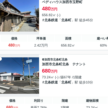
ペディハウス加西市玉野町
480
万円
656.82㎡ (-)
北条鉄道
「
北条町
」駅 徒歩45分
価格
坪単価
面積
建ぺい
480
2.42万円
656.82㎡
60%
万円
加西市
北条町北条
加西市北条町北条 テナント
680
万円
73.24㎡ (-) /築67年 /1階建
北条鉄道
「
北条町
」駅 徒歩10分
価格
利回り
階建
建物面積
680
表面7.76%
1階建
73.24㎡
万円