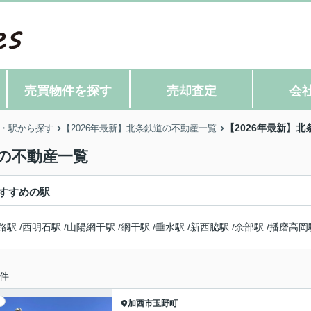
売買物件を探す
売却査定
会
【2026年最新】
・駅から探す
【2026年最新】北条鉄道の不動産一覧
駅の不動産一覧
すすめの駅
路駅
/
西明石駅
/
山陽網干駅
/
網干駅
/
垂水駅
/
新西脇駅
/
余部駅
/
播磨高岡
件
加西市
玉野町