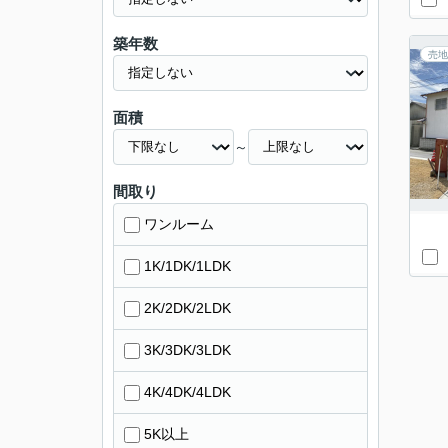
築年数
売地
面積
～
間取り
ワンルーム
1K/1DK/1LDK
2K/2DK/2LDK
3K/3DK/3LDK
4K/4DK/4LDK
5K以上