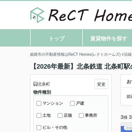
トップ
賃貸物件を探す
姫路市の不動産情報はReCT Homes(レクトホームズ)
沿線
【2026年最新】北条鉄道 北条町
お
北条町
変更
物件種別
姫
マンション
戸建
土地
店舗
事務所
3
3
棟
ビル・その他
売地