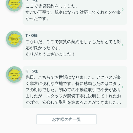
R・S様
ここで賃貸契約をしました。
すごい丁寧で、親身になって対応してくれたので良
かったです。
T・O様
こないだ、ここで賃貸の契約をしましたがとても対
応が良かったです。
ありがとうございました！
K・S様
先日、こちらでお世話になりました。アクセスが良
く非常に便利な立地です。特に感動したのはスタッ
フの対応でした。初めての不動産取引で不安があり
ましたが、スタッフが懇切丁寧に説明してくれたお
かげで、安心して取引を進めることができました。
質問や相談にも迅速に対応していただき、終始安心
感がありました。今後も不動産のことならこちらに
お客様の声一覧
お願いしようと思います。信頼できる不動産屋さん
です。