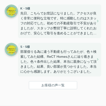
K・S様
先日、こちらでお世話になりました。アクセスが良
く非常に便利な立地です。特に感動したのはスタッ
フの対応でした。初めての不動産取引で不安があり
ましたが、スタッフが懇切丁寧に説明してくれたお
かげで、安心して取引を進めることができました。
質問や相談にも迅速に対応していただき、終始安心
感がありました。今後も不動産のことならこちらに
S・S様
お願いしようと思います。信頼できる不動産屋さん
部屋借りる為に違う不動産も行ってみたが、色々検
です。
索してみた結構、ReCT Homesさんに辿り着きま
した。色々条件出した結果、本当に親身になって頂
きました。結果、良い部屋が見つかりました。本当
に心から感謝します。ありがとうございました。
お客様の声一覧