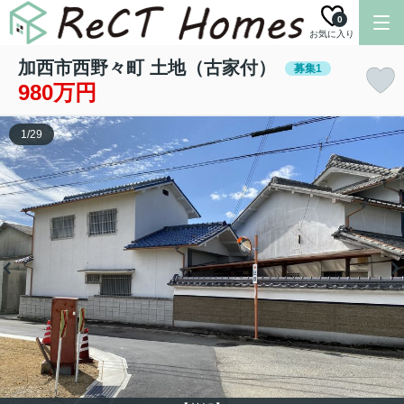
0
お気に入り
加西市西野々町 土地（古家付）
募集1
980万円
1
/
29