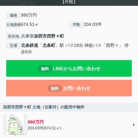
【外観】
980万円
価格
674.51㎡
204.03坪
土地面積
坪数
兵庫県
加西市
西野々町
所在地
北条鉄道
「
北条町
」駅 バス18分 神姫バス「西野々」 停
交通
歩5分
LINEからお問い合わせ
無料
お問い合わせ
無料
加西市西野々町 土地（古家付）の販売中物件
980万円
204.03坪(674.51㎡)