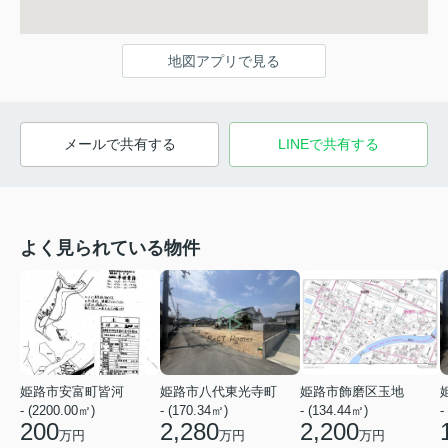
地図アプリで見る
メールで共有する
LINEで共有する
よく見られている物件
姫路市安富町皆河
姫路市八代東光寺町
姫路市飾磨区玉地
- (2200.00㎡)
- (170.34㎡)
- (134.44㎡)
-
200
2,280
2,200
万円
万円
万円