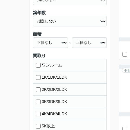
築年数
面積
～
間取り
ワンルーム
中古
1K/1DK/1LDK
2K/2DK/2LDK
3K/3DK/3LDK
4K/4DK/4LDK
5K以上