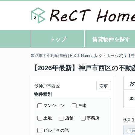
トップ
賃貸物件を探す
姫路市の不動産情報はReCT Homes(レクトホームズ)
【売
【2026年最新】神戸市西区の不動
お
神戸市西区
変更
物件種別
姫
マンション
戸建
土地
店舗
事務所
6
1
棟
ビル・その他
売地