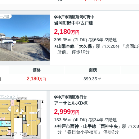
一戸建
神戸市西区
岩岡町野中
岩岡町野中中古戸建
2,180
万円
399.35㎡ (7LDK) /築66年 /2階建
山陽本線
「
大久保
」駅 バス20分 「岩岡
所前」 停歩10分
価格
面積
2,180
399.35㎡
万円
マンション
神戸市西区
春日台
アーサヒルズD棟
2,999
万円
153.86㎡ (4LDK) /築34年 /7階建
神戸市西神・山手線
「
西神中央
」駅 バス8
分 「春日台小学校前」 停歩2分