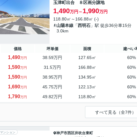
玉津町出合 ８区画分譲地
1,490
1,990
万円～
万円
118.80㎡～166.88㎡ (-)
山陽本線
「
西明石
」駅 徒歩36分車15分
3.0km
価格
坪単価
面積
建ぺい
1,490
38.59万円
127.65㎡
60%
万円
1,590
31.5万円
166.88㎡
60%
万円
1,590
38.95万円
134.95㎡
60%
万円
1,690
45.75万円
122.13㎡
60%
万円
1,790
49.82万円
118.80㎡
60%
万円
すべて見る（全7件）
マンション
神戸市西区
井吹台東町