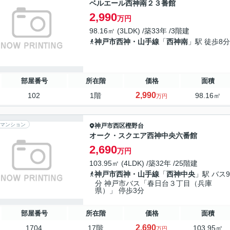
ベルエール西神南２３番館
2,990
万円
98.16㎡ (3LDK) /築33年 /3階建
神戸市西神・山手線
「
西神南
」駅 徒歩8分
部屋番号
所在階
価格
面積
2,990
102
1階
98.16㎡
万円
マンション
神戸市西区
樫野台
オーク・スクエア西神中央六番館
2,690
万円
103.95㎡ (4LDK) /築32年 /25階建
神戸市西神・山手線
「
西神中央
」駅 バス9
分 神戸市バス「春日台３丁目（兵庫
県）」 停歩3分
部屋番号
所在階
価格
面積
2,690
1704
17階
103.95㎡
万円