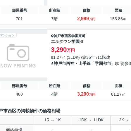
部屋番号
所在階
価格
面積
2,999
701
7階
153.86㎡
万円
マンション
神戸市西区
学園東町
エルタウン学園６
3,290
万円
81.27㎡ (3LDK) /築35年 /11階建
神戸市西神・山手線
「
学園都市
」駅 徒歩
部屋番号
所在階
価格
面積
3,290
408
4階
81.27㎡
万円
戸市西区の掲載物件の価格相場
1R ～ 1K
1DK ～ 1LDK
2K ～ 
-
-
-
価格相場