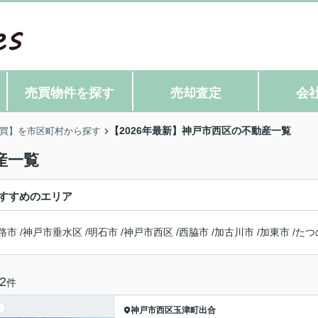
売買物件を探す
売却査定
会
【2026年最新】神戸市西区の不動産一覧
買】を市区町村から探す
産一覧
すすめのエリア
路市
/
神戸市垂水区
/
明石市
/
神戸市西区
/
西脇市
/
加古川市
/
加東市
/
たつ
2
件
神戸市西区
玉津町出合