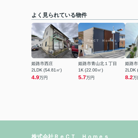
よく見られている物件
姫路市西庄
姫路市青山北１丁目
姫路市
2LDK (54.81㎡)
1K (22.00㎡)
2LDK 
4.9
5.7
8.2
万円
万円
万
株式会社ＲｅＣＴ Ｈｏｍｅｓ