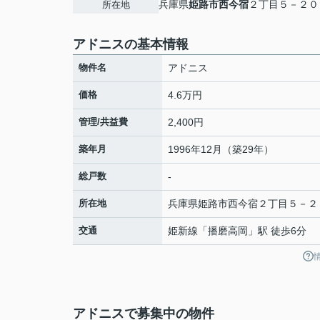
兵庫県
姫路市
西今宿
２丁目５－２０
所在地
アドニスの基本情報
物件名
アドニス
価格
4.6万円
管理/共益費
2,400円
築年月
1996年12月（築29年）
総戸数
-
所在地
兵庫県
姫路市
西今宿
２丁目５－２
交通
姫新線
「
播磨高岡
」駅 徒歩6分
アドニスで募集中の物件