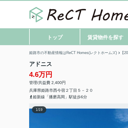
トップ
賃貸物件を探す
姫路市の不動産情報はReCT Homes(レクトホームズ)
【2
アドニス
4.6万円
管理/共益費 2,400円
兵庫県
姫路市
西今宿
２丁目５－２０
姫新線「播磨高岡」駅徒歩6分
1
/
19