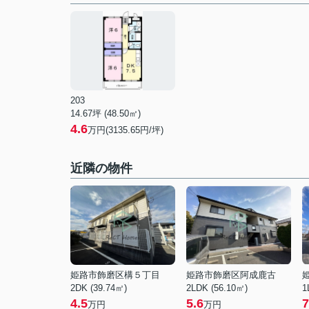
203
14.67坪 (48.50㎡)
4.6
万円(3135.65円/坪)
近隣の物件
姫路市飾磨区構５丁目
姫路市飾磨区阿成鹿古
2DK (39.74㎡)
2LDK (56.10㎡)
1
4.5
5.6
7
万円
万円