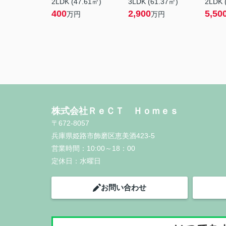
2LDK (47.61㎡)
3LDK (61.37㎡)
2LDK 
400
2,900
5,50
万円
万円
株式会社ＲｅＣＴ Ｈｏｍｅｓ
〒672-8057
兵庫県姫路市飾磨区恵美酒423-5
営業時間：
10:00～18：00
定休日：
水曜日
お問い合わせ