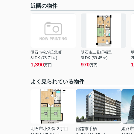
近隣の物件
明石市松が丘北町
明石市二見町福里
3LDK (73.71㎡)
3LDK (59.45㎡)
2
1,390
970
1
万円
万円
よく見られている物件
明石市小久保２丁目
姫路市手柄
姫路市