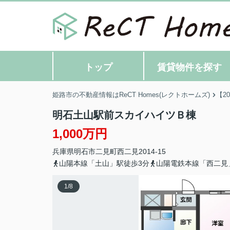
トップ
賃貸物件を探す
姫路市の不動産情報はReCT Homes(レクトホームズ)
【2
明石土山駅前スカイハイツＢ棟
1,000万円
兵庫県
明石市
二見町西二見
2014-15
山陽本線「土山」駅徒歩3分
山陽電鉄本線「西二見
1
/
8