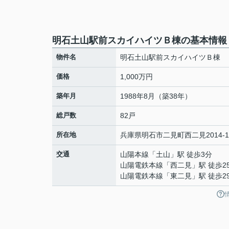
明石土山駅前スカイハイツＢ棟の基本情報
物件名
明石土山駅前スカイハイツＢ棟
価格
1,000万円
築年月
1988年8月（築38年）
総戸数
82戸
所在地
兵庫県
明石市
二見町西二見
2014-
交通
山陽本線
「
土山
」駅 徒歩3分
山陽電鉄本線
「
西二見
」駅 徒歩2
山陽電鉄本線
「
東二見
」駅 徒歩2