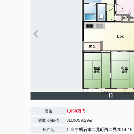
【】
1,000万円
価格
3LDK/59.29㎡
間取り/面積
兵庫県
明石市
二見町西二見
2014-15
所在地