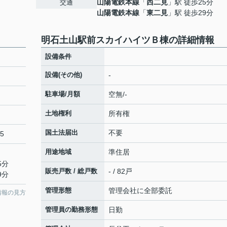
山陽電鉄本線
「
西二見
」駅 徒歩25分
交通
山陽電鉄本線
「
東二見
」駅 徒歩29分
明石土山駅前スカイハイツＢ棟の詳細情報
設備条件
設備(その他)
-
駐車場/月額
空無/-
土地権利
所有権
国土法届出
不要
15
用途地域
準住居
5分
販売戸数 / 総戸数
- / 82戸
9分
管理形態
管理会社に全部委託
情報の見方
管理員の勤務形態
日勤