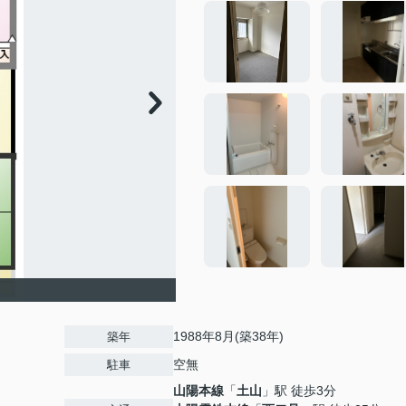
1988年8月(築38年)
築年
空無
駐車
山陽本線
「
土山
」駅 徒歩3分