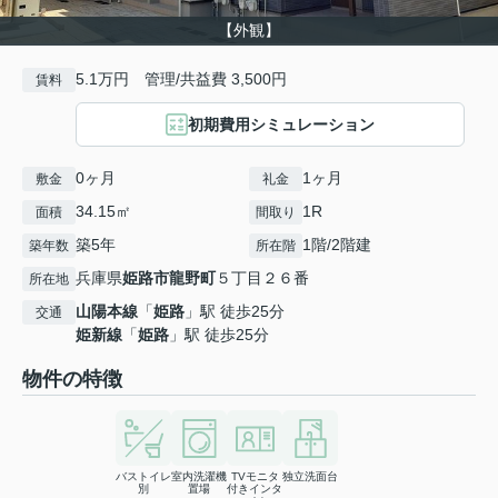
【外観】
5.1万円 管理/共益費 3,500円
賃料
初期費用シミュレーション
0ヶ月
1ヶ月
敷金
礼金
34.15㎡
1R
面積
間取り
築5年
1階/2階建
築年数
所在階
兵庫県
姫路市
龍野町
５丁目２６番
所在地
山陽本線
「
姫路
」駅 徒歩25分
交通
姫新線
「
姫路
」駅 徒歩25分
物件の特徴
バストイレ
室内洗濯機
TVモニタ
独立洗面台
別
置場
付きインタ