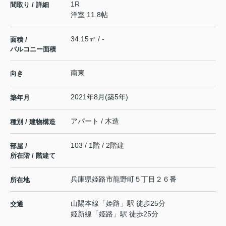
1R
間取り / 詳細
洋室 11.8帖
34.15㎡ / -
面積 /
バルコニー面積
南東
向き
2021年8月(築5年)
築年月
アパート / 木造
種別 / 建物構造
103 / 1階 / 2階建
部屋 /
所在階 / 階建て
兵庫県
姫路市
龍野町
５丁目２６番
所在地
山陽本線
「
姫路
」駅 徒歩25分
交通
姫新線
「
姫路
」駅 徒歩25分