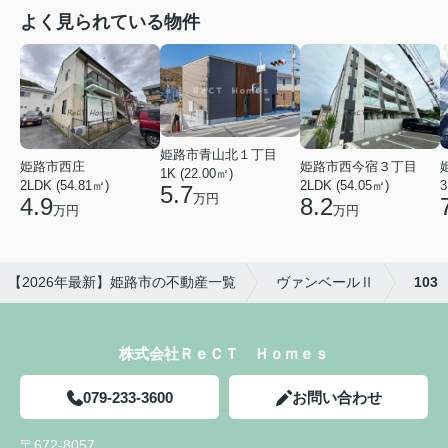
よく見られている物件
姫路市青山北１丁目
姫路市西庄
姫路市西今宿３丁目
1K (22.00㎡)
2LDK (54.81㎡)
2LDK (54.05㎡)
3
5.7
万円
4.9
8.2
万円
万円
【2026年最新】姫路市の不動産一覧
ヴァンベールⅡ
103
株式会社ＲｅＣＴ Ｈｏｍｅｓ
079-233-3600
お問い合わせ
〒672-8057