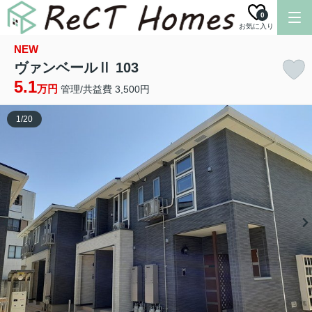
0
お気に入り
NEW
ヴァンベールⅡ 103
5.1
万円
管理/共益費 3,500円
1
/
20