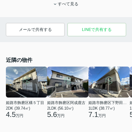
すべて見る
メールで共有する
LINEで共有する
近隣の物件
姫路市飾磨区阿成鹿古
姫路市飾磨区下野田２丁目
姫路市飾磨区構５丁目
2LDK (56.10㎡)
1LDK (38.77㎡)
2DK (39.74㎡)
1
5.6
7.1
4.5
万円
万円
万円