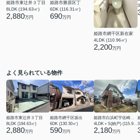
姫路市勝原区丁
姫路市東辻井３丁目
3
6DK (116.31㎡)
8LDK (194.63㎡)
690
2,880
万円
万円
姫路市網干区新在家
4LDK (110.96㎡)
2,200
万円
よく見られている物件
姫路市東辻井３丁目
姫路市網干区坂出
姫路市白浜町宇佐崎北１丁目
8LDK (194.63㎡)
6DK (130.30㎡)
4LDK＋S(納戸) (115.92㎡)
3
2,880
590
2,180
万円
万円
万円