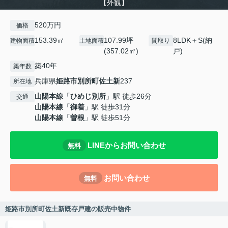
【外観】
520万円
価格
153.39㎡
107.99坪
8LDK＋S(納
建物面積
土地面積
間取り
(357.02㎡)
戸)
築40年
築年数
兵庫県
姫路市
別所町佐土新
237
所在地
山陽本線
「
ひめじ別所
」駅 徒歩26分
交通
山陽本線
「
御着
」駅 徒歩31分
山陽本線
「
曽根
」駅 徒歩51分
LINEからお問い合わせ
無料
お問い合わせ
無料
姫路市別所町佐土新既存戸建の販売中物件