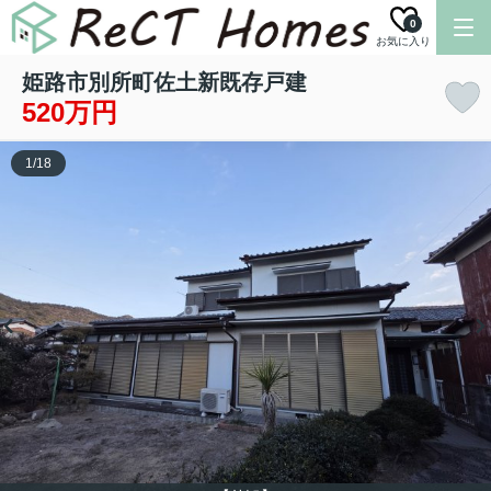
0
お気に入り
姫路市別所町佐土新既存戸建
520万円
1
/
18