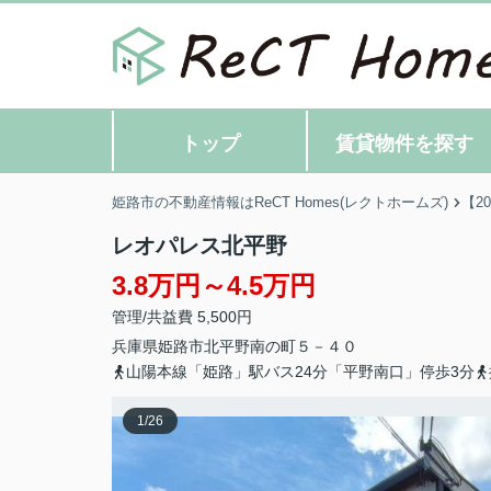
トップ
賃貸物件を探す
姫路市の不動産情報はReCT Homes(レクトホームズ)
【2
レオパレス北平野
3.8万円～4.5万円
管理/共益費 5,500円
兵庫県
姫路市
北平野南の町
５－４０
山陽本線「姫路」駅バス24分「平野南口」停歩3分
1
/
26