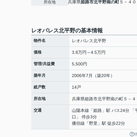
兵庫県
姫路市
北平野南の町
５－４０
所在地
レオパレス北平野の基本情報
物件名
レオパレス北平野
価格
3.8万円～4.5万円
管理/共益費
5,500円
築年月
2006年7月（築20年）
総戸数
14戸
所在地
兵庫県
姫路市
北平野南の町
５－４
交通
山陽本線
「
姫路
」駅 バス24分 
口」 停歩3分
播但線
「
野里
」駅 徒歩22分