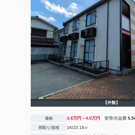
【外観】
3.8万円～4.5万円
管理/共益費
5,
価格
1K/23.18㎡
間取り/面積