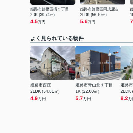
姫路市飾磨区構５丁目
姫路市飾磨区阿成鹿古
2DK (39.74㎡)
2LDK (56.10㎡)
1
4.5
5.6
7
万円
万円
よく見られている物件
姫路市西庄
姫路市青山北１丁目
姫路市
2LDK (54.81㎡)
1K (22.00㎡)
2LDK 
4.9
5.7
8.2
万円
万円
万