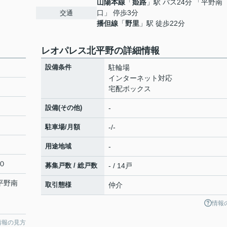
山陽本線
「
姫路
」駅 バス24分 「平野南
口」 停歩3分
交通
播但線
「
野里
」駅 徒歩22分
レオパレス北平野の詳細情報
設備条件
駐輪場
インターネット対応
宅配ボックス
設備(その他)
-
駐車場/月額
-/-
用途地域
-
０
募集戸数 / 総戸数
- / 14戸
「平野南
取引態様
仲介
情報
情報の見方