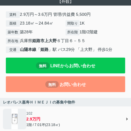
【外観】
2.9万円～3.6万円 管理/共益費 5,500円
賃料
23.18㎡～24.84㎡
1K
面積
間取り
築28年
1階/2階建
築年数
所在階
兵庫県
姫路市
上大野
６丁目６－５５
所在地
山陽本線
「
姫路
」駅 バス29分 「上大野」 停歩1分
交通
LINEからお問い合わせ
無料
お問い合わせ
無料
レオパレス嘉寿ＨＩＭＥＪＩの募集中物件
102
2.9万円
1階 / 7.01坪(23.18㎡)