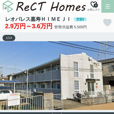
0
お気に入り
レオパレス嘉寿ＨＩＭＥＪＩ
空室9
2.9万円～3.6万円
管理/共益費 5,500円
1
/
14