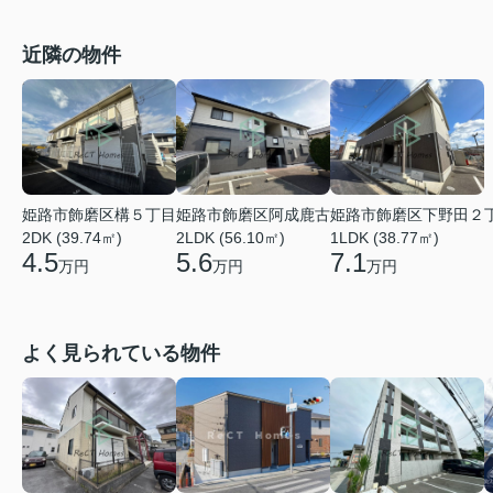
近隣の物件
姫路市飾磨区阿成鹿古
姫路市飾磨区下野田２
姫路市飾磨区構５丁目
2LDK (56.10㎡)
1LDK (38.77㎡)
2DK (39.74㎡)
5.6
7.1
4.5
万円
万円
万円
よく見られている物件