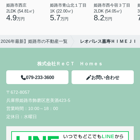
姫路市西庄
姫路市青山北１丁目
姫路市西今宿３丁目
2LDK (54.81㎡)
1K (22.00㎡)
2LDK (54.05㎡)
3
4.9
5.7
8.2
万円
万円
万円
【2026年最新】姫路市の不動産一覧
レオパレス嘉寿ＨＩＭＥＪＩ
株式会社ＲｅＣＴ Ｈｏｍｅｓ
079-233-3600
お問い合わせ
〒672-8057
兵庫県姫路市飾磨区恵美酒423-5
営業時間：
10:00～18：00
定休日：
水曜日