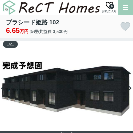
0
お気に入り
プラシード姫路 102
6.65
万円
管理/共益費 3,500円
1
/
21