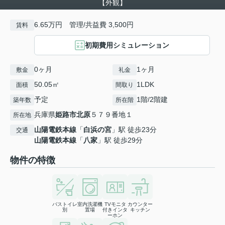
【外観】
6.65万円 管理/共益費 3,500円
賃料
初期費用シミュレーション
0ヶ月
1ヶ月
敷金
礼金
50.05㎡
1LDK
面積
間取り
予定
1階/2階建
築年数
所在階
兵庫県
姫路市
北原
５７９番地１
所在地
山陽電鉄本線
「
白浜の宮
」駅 徒歩23分
交通
山陽電鉄本線
「
八家
」駅 徒歩29分
物件の特徴
バストイレ
室内洗濯機
TVモニタ
カウンター
別
置場
付きインタ
キッチン
ーホン