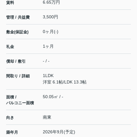
6.65万円
賃料
3,500円
管理 / 共益費
0ヶ月(-)
敷金(保証金)
1ヶ月
礼金
- / -
償却 / 敷引
1LDK
間取り / 詳細
洋室 6.1帖
/
LDK 13.3帖
50.05㎡ / -
面積 /
バルコニー面積
南東
向き
2026年9月(予定)
築年月