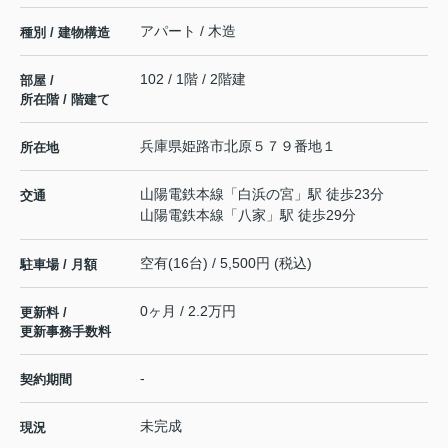
アパート / 木造
種別 / 建物構造
102 / 1階 / 2階建
部屋 /
所在階 / 階建て
兵庫県
姫路市
北原
５７９番地１
所在地
山陽電鉄本線
「
白浜の宮
」駅 徒歩23分
交通
山陽電鉄本線
「
八家
」駅 徒歩29分
空有(16台) / 5,500円 (税込)
駐車場 / 月額
0ヶ月 / 2.2万円
更新料 /
更新事務手数料
-
契約期間
未完成
現況