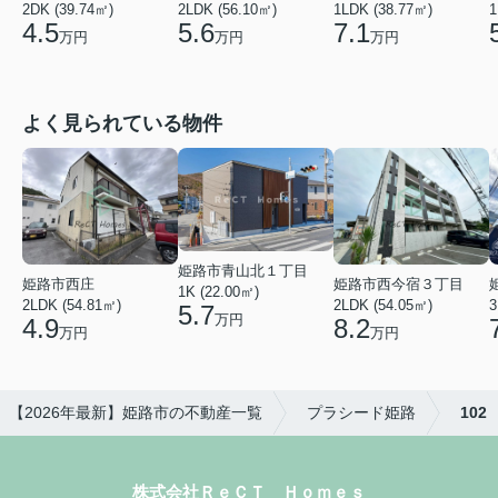
2LDK (56.10㎡)
1LDK (38.77㎡)
2DK (39.74㎡)
1
5.6
7.1
4.5
万円
万円
万円
よく見られている物件
姫路市青山北１丁目
姫路市西庄
姫路市西今宿３丁目
1K (22.00㎡)
2LDK (54.81㎡)
2LDK (54.05㎡)
3
5.7
万円
4.9
8.2
万円
万円
【2026年最新】姫路市の不動産一覧
プラシード姫路
102
株式会社ＲｅＣＴ Ｈｏｍｅｓ