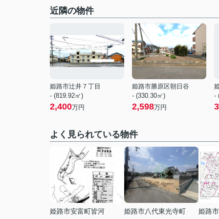
近隣の物件
姫路市辻井７丁目
姫路市勝原区朝日谷
- (819.92㎡)
- (330.30㎡)
-
2,400
2,598
3
万円
万円
よく見られている物件
姫路市安富町皆河
姫路市八代東光寺町
姫路市