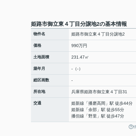
姫路市御立東４丁目分譲地2の基本情報
物件名
姫路市御立東４丁目分譲地2
価格
990万円
土地面積
231.47㎡
築年月
-（-）
総区画数
-
所在地
兵庫県
姫路市
御立東
４丁目31
交通
姫新線
「
播磨高岡
」駅 徒歩44分
姫新線
「
余部
」駅 徒歩55分
播但線
「
野里
」駅 徒歩47分