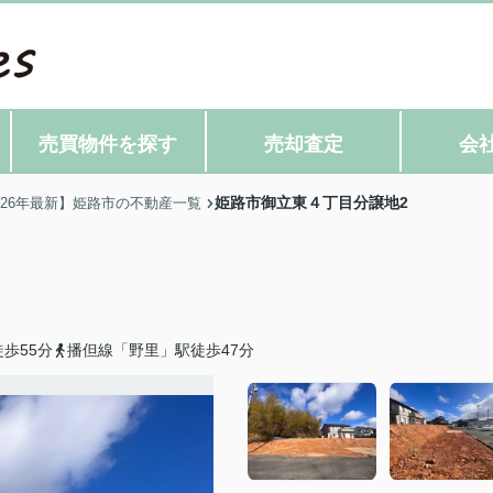
売買物件を探す
売却査定
会
姫路市御立東４丁目分譲地2
026年最新】姫路市の不動産一覧
歩55分
播但線「野里」駅徒歩47分