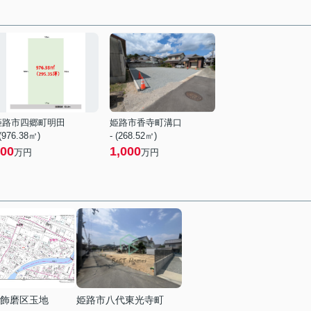
姫路市四郷町明田
姫路市香寺町溝口
 (976.38㎡)
- (268.52㎡)
00
1,000
万円
万円
飾磨区玉地
姫路市八代東光寺町