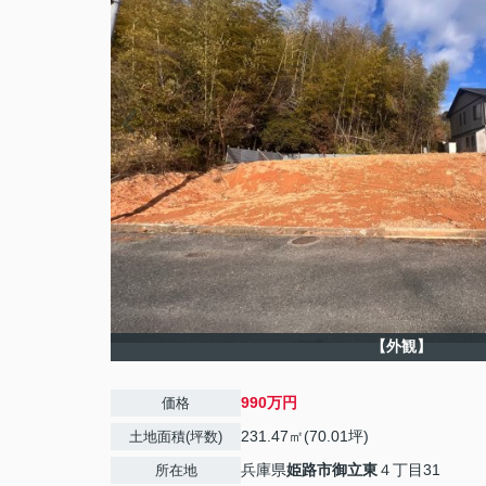
【外観】
990万円
価格
231.47㎡(70.01坪)
土地面積(坪数)
兵庫県
姫路市
御立東
４丁目31
所在地