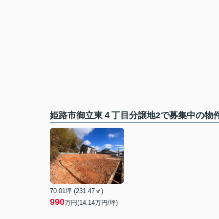
姫路市御立東４丁目分譲地2で募集中の物
70.01坪 (231.47㎡)
990
万円(14.14万円/坪)