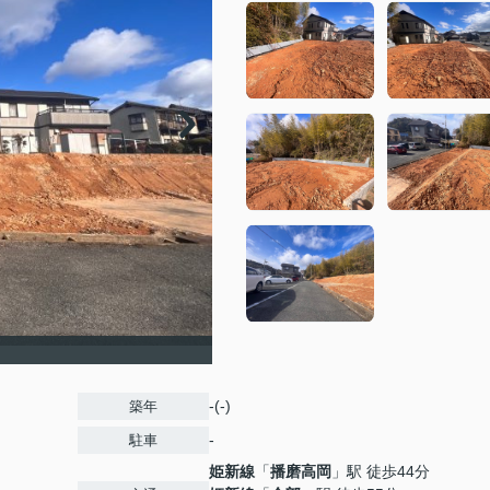
-(-)
築年
-
駐車
姫新線
「
播磨高岡
」駅 徒歩44分