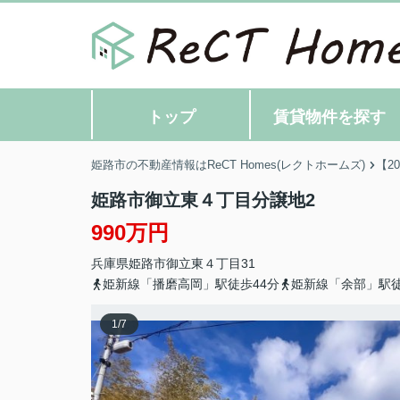
トップ
賃貸物件を探す
姫路市の不動産情報はReCT Homes(レクトホームズ)
【2
姫路市御立東４丁目分譲地2
990万円
兵庫県
姫路市
御立東
４丁目31
姫新線「播磨高岡」駅徒歩44分
姫新線「余部」駅徒
1
/
7