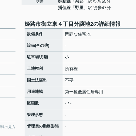
姫新線
「
余部
」駅 徒歩55分
交通
播但線
「
野里
」駅 徒歩47分
姫路市御立東４丁目分譲地2の詳細情報
設備条件
閑静な住宅地
設備(その他)
-
駐車場/月額
-/-
土地権利
所有権
国土法届出
不要
用途地域
第一種低層住居専用
区画数
- / -
管理形態
-
管理員の勤務形態
-
情報の見方