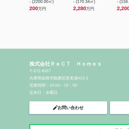
- (2200.00㎡)
- (170.34㎡)
- (134
200
2,280
2,20
万円
万円
株式会社ＲｅＣＴ Ｈｏｍｅｓ
〒672-8057
兵庫県姫路市飾磨区恵美酒423-5
営業時間：
10:00～18：00
定休日：
水曜日
お問い合わせ