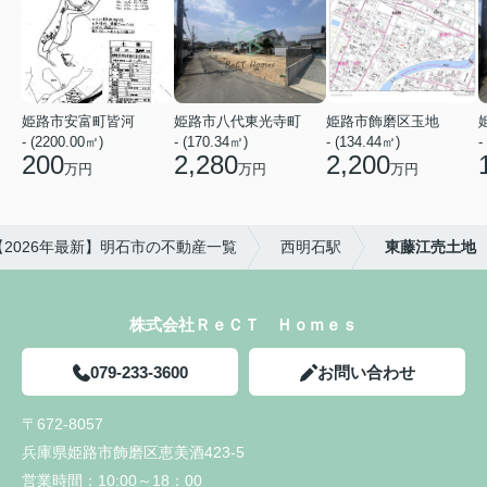
姫路市安富町皆河
姫路市八代東光寺町
姫路市飾磨区玉地
- (2200.00㎡)
- (170.34㎡)
- (134.44㎡)
-
200
2,280
2,200
万円
万円
万円
【2026年最新】明石市の不動産一覧
西明石駅
東藤江売土地
株式会社ＲｅＣＴ Ｈｏｍｅｓ
079-233-3600
お問い合わせ
〒672-8057
兵庫県姫路市飾磨区恵美酒423-5
営業時間：
10:00～18：00