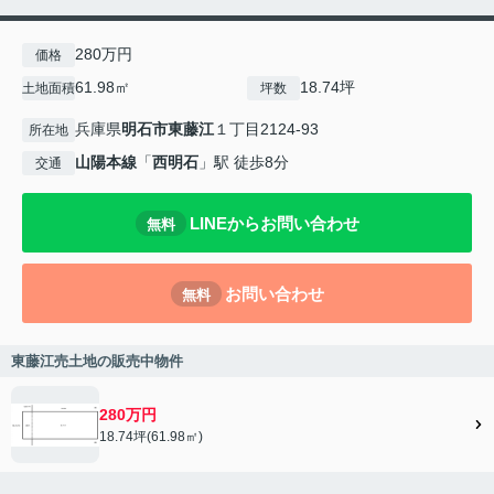
280万円
価格
61.98㎡
18.74坪
土地面積
坪数
兵庫県
明石市
東藤江
１丁目2124-93
所在地
山陽本線
「
西明石
」駅 徒歩8分
交通
LINEからお問い合わせ
無料
お問い合わせ
無料
東藤江売土地の販売中物件
280万円
18.74坪(61.98㎡)