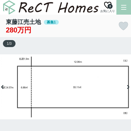
0
お気に入り
東藤江売土地
募集1
280万円
1
/
3