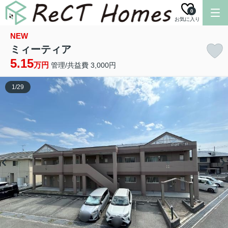
0
お気に入り
NEW
ミィーティア
5.15
万円
管理/共益費 3,000円
1
/
29