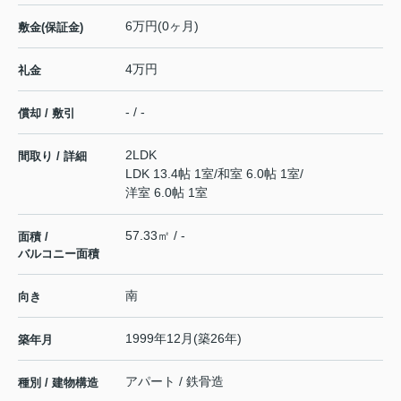
6万円(0ヶ月)
敷金(保証金)
4万円
礼金
- / -
償却 / 敷引
2LDK
間取り / 詳細
LDK 13.4帖 1室
/
和室 6.0帖 1室
/
洋室 6.0帖 1室
57.33㎡ / -
面積 /
バルコニー面積
南
向き
1999年12月(築26年)
築年月
アパート / 鉄骨造
種別 / 建物構造