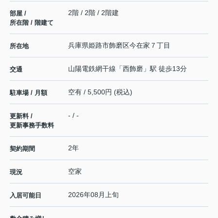
2階 / 2階 / 2階建
部屋 /
所在階 / 階建て
兵庫県
姫路市
飾磨区今在家
７丁目
所在地
山陽電鉄網干線
「
西飾磨
」駅 徒歩13分
交通
空有 / 5,500円 (税込)
駐車場 / 月額
- / -
更新料 /
更新事務手数料
2年
契約期間
空家
現況
2026年08月上旬
入居可能日