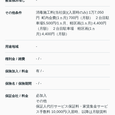
-
敷金積み増し
消毒施工料(当社扱)(入居時のみ):1万7,050
その他条件
円 町内会費(1ヵ月):700円（月額） ２台目駐
車場5,500円/1ヵ月、軽区画(1ヵ月):4,400円
（月額） ２台目駐車場 軽区画(1ヵ
月):4,400円（月額）
-
用途地域
- / -
権利金 / 雑費
有 / -
保険加入 / 料金
- / -
保険名 / 保険期間
必加入
保証会社 / 料金
その他
保証人代行サービス保証料・家賃集金サービ
ス手数料 10,000円/入居時、以降は月額賃料