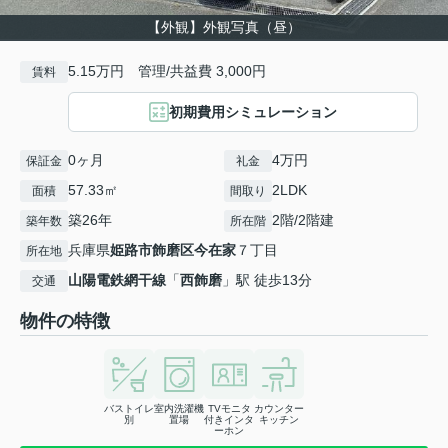
【外観】外観写真（昼）
5.15万円 管理/共益費 3,000円
賃料
初期費用シミュレーション
0ヶ月
4万円
保証金
礼金
57.33㎡
2LDK
面積
間取り
築26年
2階/2階建
築年数
所在階
兵庫県
姫路市
飾磨区今在家
７丁目
所在地
山陽電鉄網干線
「
西飾磨
」駅 徒歩13分
交通
物件の特徴
バストイレ
室内洗濯機
TVモニタ
カウンター
別
置場
付きインタ
キッチン
ーホン