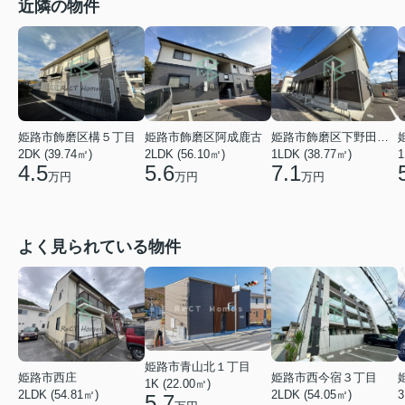
近隣の物件
姫路市飾磨区阿成鹿古
姫路市飾磨区下野田２丁目
姫路市飾磨区構５丁目
2LDK (56.10㎡)
1LDK (38.77㎡)
2DK (39.74㎡)
1
5.6
7.1
4.5
万円
万円
万円
よく見られている物件
姫路市青山北１丁目
姫路市西庄
姫路市西今宿３丁目
1K (22.00㎡)
2LDK (54.81㎡)
2LDK (54.05㎡)
3
5.7