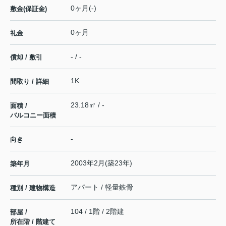
0ヶ月(-)
敷金(保証金)
0ヶ月
礼金
- / -
償却 / 敷引
1K
間取り / 詳細
23.18㎡ / -
面積 /
バルコニー面積
-
向き
2003年2月(築23年)
築年月
アパート / 軽量鉄骨
種別 / 建物構造
104 / 1階 / 2階建
部屋 /
所在階 / 階建て