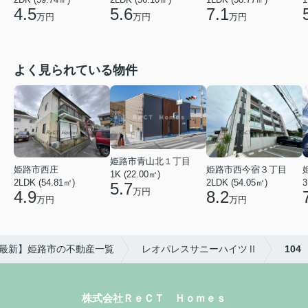
5.6
7.1
4.5
万円
万円
万円
よく見られている物件
姫路市青山北１丁目
姫路市西庄
姫路市西今宿３丁目
1K (22.00㎡)
2LDK (54.81㎡)
2LDK (54.05㎡)
3
5.7
万円
4.9
8.2
万円
万円
6年最新】姫路市の不動産一覧
レオパレスサニーハイツⅡ
104
株式会社ＲｅＣＴ Ｈｏｍｅｓ