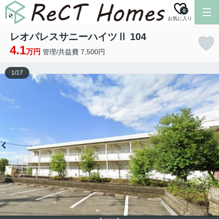
0
お気に入り
レオパレスサニーハイツⅡ 104
4.1
万円
管理/共益費 7,500円
1
/
17