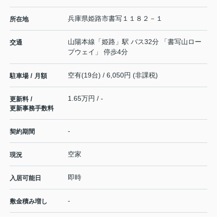
兵庫県
姫路市
書写
１１８２－１
所在地
山陽本線
「
姫路
」駅 バス32分 「書写山ロー
交通
プウェイ」 停歩4分
空有(19台) / 6,050円 (非課税)
駐車場 / 月額
1.65万円 / -
更新料 /
更新事務手数料
-
契約期間
空家
現況
即時
入居可能日
-
敷金積み増し