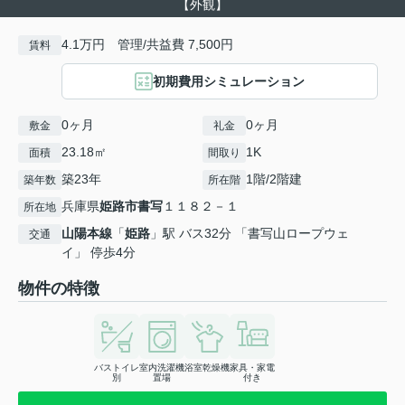
【外観】
4.1万円 管理/共益費 7,500円
賃料
初期費用シミュレーション
0ヶ月
0ヶ月
敷金
礼金
23.18㎡
1K
面積
間取り
築23年
1階/2階建
築年数
所在階
兵庫県
姫路市
書写
１１８２－１
所在地
山陽本線
「
姫路
」駅 バス32分 「書写山ロープウェ
交通
イ」 停歩4分
物件の特徴
バストイレ
室内洗濯機
浴室乾燥機
家具・家電
別
置場
付き