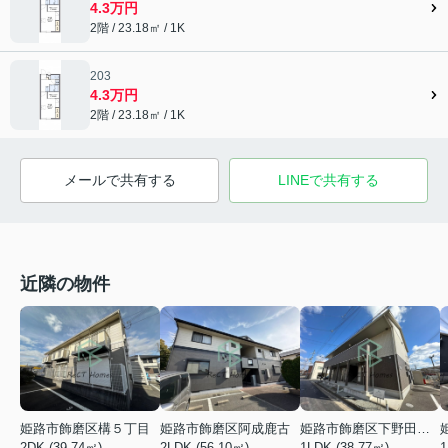
4.3万円
2階 / 23.18㎡ / 1K
203
4.3万円
2階 / 23.18㎡ / 1K
メールで共有する
LINEで共有する
近隣の物件
姫路市飾磨区阿成鹿古
姫路市飾磨区下野田２丁目
姫路市飾磨区構５丁目
2LDK (56.10㎡)
1LDK (38.77㎡)
2DK (39.74㎡)
1