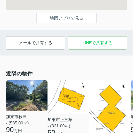
地図アプリで見る
メールで共有する
LINEで共有する
近隣の物件
加東市秋津
加東市上三草
- (535.00㎡)
-
- (321.00㎡)
90
万円
50