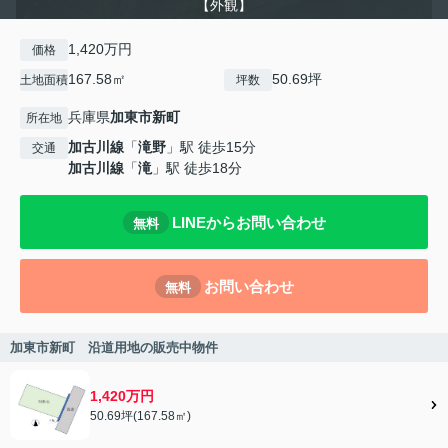
【外観】
1,420万円
価格
167.58㎡
50.69坪
土地面積
坪数
兵庫県
加東市
新町
所在地
加古川線
「
滝野
」駅 徒歩15分
交通
加古川線
「
滝
」駅 徒歩18分
LINEからお問い合わせ
無料
お問い合わせ
無料
加東市新町 沿道用地の販売中物件
1,420万円
50.69坪(167.58㎡)