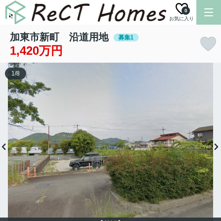
0
お気に入り
加東市新町 沿道用地
募集1
1,420万円
1
/
8