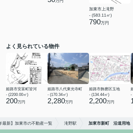
万円
加東市上滝野
- (583.11㎡)
790
万円
よく見られている物件
姫路市安富町皆河
姫路市八代東光寺町
姫路市飾磨区玉地
- (2200.00㎡)
- (170.34㎡)
- (134.44㎡)
-
200
2,280
2,200
万円
万円
万円
6年最新】加東市の不動産一覧
滝野駅
加東市新町 沿道用地