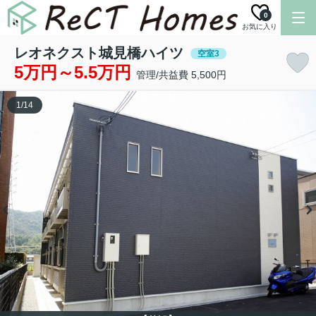
0
お気に入り
レオネクスト城見橋ハイツ
空室3
5万円～5.5万円
管理/共益費 5,500円
1
/
14