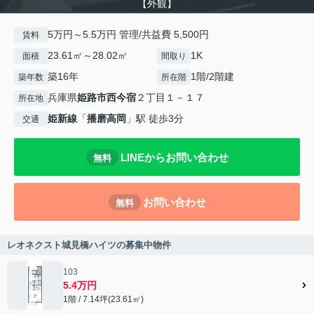
【外観】
5万円～5.5万円 管理/共益費 5,500円
賃料
23.61㎡～28.02㎡
1K
面積
間取り
築16年
1階/2階建
築年数
所在階
兵庫県
姫路市
西今宿
２丁目１－１７
所在地
姫新線
「
播磨高岡
」駅 徒歩3分
交通
LINEからお問い合わせ
無料
お問い合わせ
無料
レオネクスト城見橋ハイツの募集中物件
103
5.4万円
1階 / 7.14坪(23.61㎡)