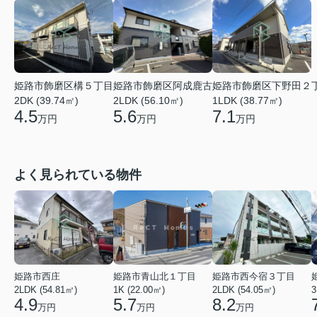
姫路市飾磨区阿成鹿古
姫路市飾磨区下野田２
姫路市飾磨区構５丁目
2LDK (56.10㎡)
1LDK (38.77㎡)
2DK (39.74㎡)
5.6
7.1
4.5
万円
万円
万円
よく見られている物件
姫路市西庄
姫路市青山北１丁目
姫路市西今宿３丁目
2LDK (54.81㎡)
1K (22.00㎡)
2LDK (54.05㎡)
3
4.9
5.7
8.2
万円
万円
万円