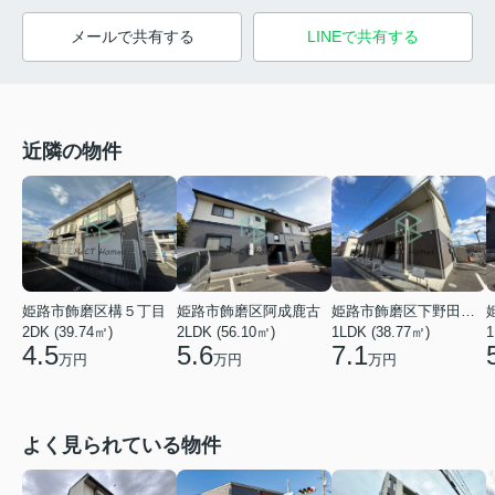
メールで共有する
LINEで共有する
近隣の物件
姫路市飾磨区阿成鹿古
姫路市飾磨区下野田２丁目
姫路市飾磨区構５丁目
2LDK (56.10㎡)
1LDK (38.77㎡)
2DK (39.74㎡)
1
5.6
7.1
4.5
万円
万円
万円
よく見られている物件