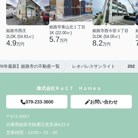
姫路市青山北１丁目
姫路市西庄
姫路市西今宿３丁目
1K (22.00㎡)
2LDK (54.81㎡)
2LDK (54.05㎡)
3
5.7
万円
4.9
8.2
万円
万円
026年最新】姫路市の不動産一覧
レオパレスサンライト
202
株式会社ＲｅＣＴ Ｈｏｍｅｓ
079-233-3600
お問い合わせ
〒672-8057
兵庫県姫路市飾磨区恵美酒423-5
営業時間：
10:00～18：00