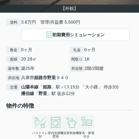
【外観】
3.8万円 管理/共益費 5,500円
賃料
初期費用シミュレーション
0ヶ月
0ヶ月
敷金
礼金
20.28㎡
1K
面積
間取り
築25年
2階/2階建
築年数
所在階
兵庫県
姫路市
野里
９４０
所在地
山陽本線
「
姫路
」駅 バス15分 「大小路」 停歩3分
交通
播但線
「
野里
」駅 徒歩12分
物件の特徴
バストイレ
室内洗濯機
浴室乾燥機
家具・家電
別
置場
付き