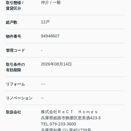
仲介 / 一般
取引態様 /
賃貸区分
12戸
総戸数
94948607
物件番号
-
管理コード
2026年08月14日
取引条件の
有効期限
---
リフォーム
--
リノベーション
株式会社ＲｅＣＴ Ｈｏｍｅｓ
取扱会社
兵庫県姫路市飾磨区恵美酒423-5
TEL:
079-233-3600
兵庫県知事 (1) 第451739号