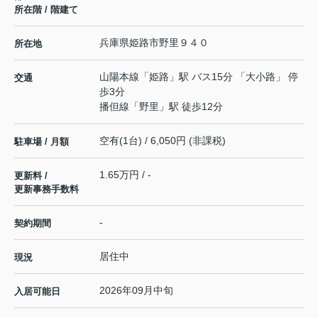
所在階 / 階建て
兵庫県
姫路市
野里
９４０
所在地
山陽本線
「
姫路
」駅 バス15分 「大小路」 停
交通
歩3分
播但線
「
野里
」駅 徒歩12分
空有(1台) / 6,050円 (非課税)
駐車場 / 月額
1.65万円 / -
更新料 /
更新事務手数料
-
契約期間
居住中
現況
2026年09月中旬
入居可能日