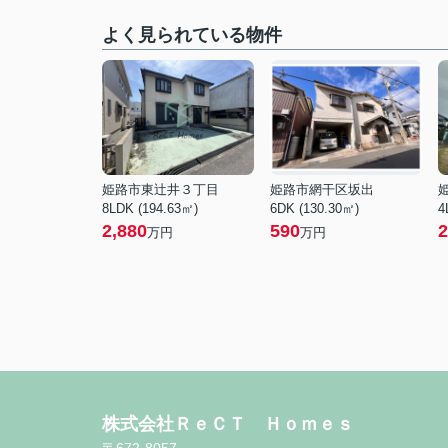
よく見られている物件
姫路市東辻井３丁目
姫路市網干区坂出
8LDK (194.63㎡)
6DK (130.30㎡)
4
2,880
590
2
万円
万円
株式会社ＲｅＣＴ Ｈｏｍｅｓ