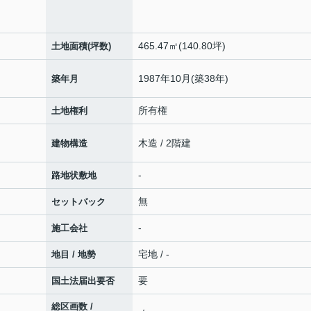
465.47㎡(140.80坪)
土地面積(坪数)
1987年10月(築38年)
築年月
所有権
土地権利
木造 / 2階建
建物構造
-
路地状敷地
無
セットバック
-
施工会社
宅地 / -
地目 / 地勢
要
国土法届出要否
総区画数 /