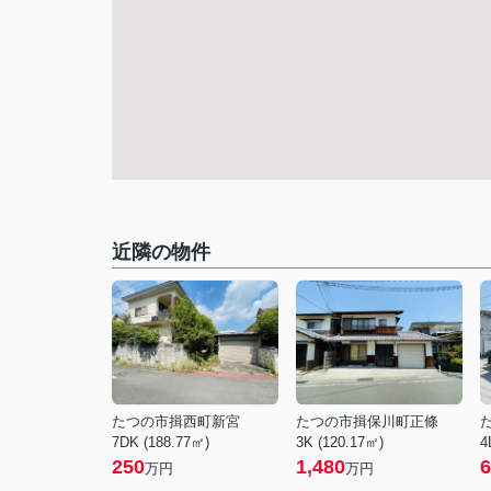
近隣の物件
たつの市揖西町新宮
たつの市揖保川町正條
7DK (188.77㎡)
3K (120.17㎡)
4
250
1,480
6
万円
万円