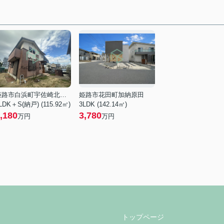
姫路市白浜町宇佐崎北１丁目
姫路市花田町加納原田
LDK＋S(納戸) (115.92㎡)
3LDK (142.14㎡)
,180
3,780
万円
万円
トップページ