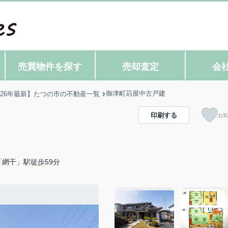
売買物件を探す
売却査定
会
御津町苅屋中古戸建
026年最新】たつの市の不動産一覧
印刷する
お気
網干」駅徒歩59分