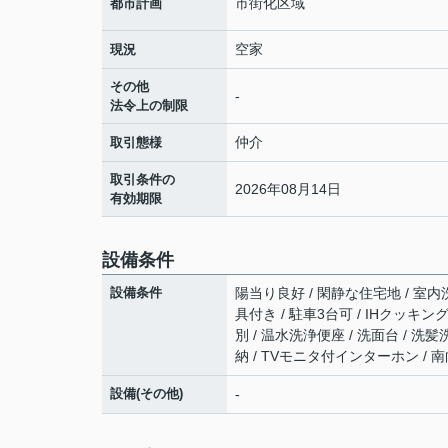
市街化区域
都市計画
空家
現況
その他
-
法令上の制限
仲介
取引態様
取引条件の
2026年08月14日
有効期限
設備条件
設備条件
陽当り良好 / 閑静な住宅地 / 室内洗
具付き / 駐車3台可 / IHクッキ
別 / 温水洗浄便座 / 洗面台 / 洗
納 / TVモニタ付インターホン / 
設備(その他)
-