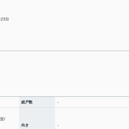
23分
-
総戸数
1室
/
-
向き