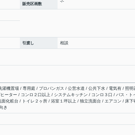
-/-
販売区画数
相談
引渡し
濯機置場 / 専用庭 / プロパンガス / 公営水道 / 公共下水 / 電気有 / 照明
ングヒーター / コンロ２口以上 / システムキッチン / コンロ３口 / バス・ト
髪洗面化粧台 / トイレ２ヶ所 / 浴室１坪以上 / 独立洗面台 / エアコン / 床下
南向き