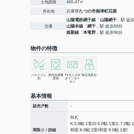
465.47㎡
土地面積
兵庫県
たつの市
御津町苅屋
所在地
山陽電鉄網干線
「
山陽網干
」駅 徒歩
山陽本線
「
網干
」駅 徒歩59分
交通
姫新線
「
本竜野
」駅 徒歩90分
物件の特徴
バストイレ
室内洗濯機
TVモニタ付
独立洗面台
別
置場
きインター
ホン
基本情報
-
販売戸数
8LK
K 5.8帖 1室
/
D 6.0帖 1室
/
L 7.0帖 
和室 6.0帖 2室
/
和室 8.0帖 1室
/
間取り / 詳細