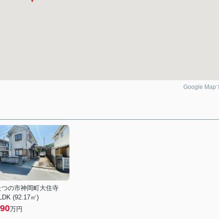
Google Ma
たつの市神岡町大住寺
LDK (92.17㎡)
90
万円