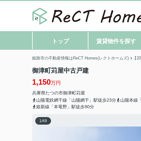
トップ
賃貸物件を探す
姫路市の不動産情報はReCT Homes(レクトホームズ)
【2
御津町苅屋中古戸建
1,150
万円
兵庫県
たつの市
御津町苅屋
山陽電鉄網干線「山陽網干」駅徒歩23分
山陽本線「
姫新線「本竜野」駅徒歩90分
1
/
49