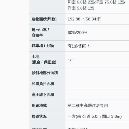
和室 6.0帖 2室
/
洋室 75.0帖 1室
/
洋室 5.0帖 1室
192.88㎡(58.34坪)
建物面積(坪数)
建ぺい率 /
60%/200%
容積率
駐車場 / 月額
有(屋根有) / -
土地
- / -
(敷金 / 保証金)
-
傾斜地部分面積
-
私道負担面積
-
高圧線下面積
第二種中高層住居専用
用途地域
一方(南 公道 5.0m 間口 3.8m)
接道状況