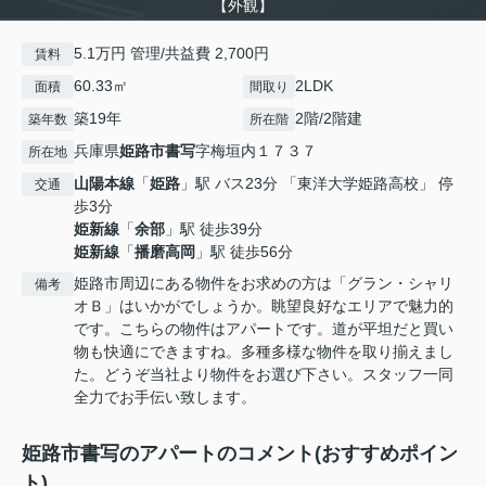
【外観】
5.1万円 管理/共益費 2,700円
賃料
60.33㎡
2LDK
面積
間取り
築19年
2階/2階建
築年数
所在階
兵庫県
姫路市
書写
字梅垣内１７３７
所在地
山陽本線
「
姫路
」駅 バス23分 「東洋大学姫路高校」 停
交通
歩3分
姫新線
「
余部
」駅 徒歩39分
姫新線
「
播磨高岡
」駅 徒歩56分
姫路市周辺にある物件をお求めの方は「グラン・シャリ
備考
オＢ」はいかがでしょうか。眺望良好なエリアで魅力的
です。こちらの物件はアパートです。道が平坦だと買い
物も快適にできますね。多種多様な物件を取り揃えまし
た。どうぞ当社より物件をお選び下さい。スタッフ一同
全力でお手伝い致します。
姫路市書写のアパートのコメント(おすすめポイン
ト)