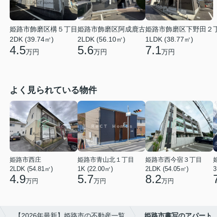
姫路市飾磨区阿成鹿古
姫路市飾磨区下野田２
姫路市飾磨区構５丁目
2LDK (56.10㎡)
1LDK (38.77㎡)
2DK (39.74㎡)
5.6
7.1
4.5
万円
万円
万円
よく見られている物件
姫路市西庄
姫路市青山北１丁目
姫路市西今宿３丁目
2LDK (54.81㎡)
1K (22.00㎡)
2LDK (54.05㎡)
3
4.9
5.7
8.2
万円
万円
万円
【2026年最新】姫路市の不動産一覧
姫路市書写のアパート