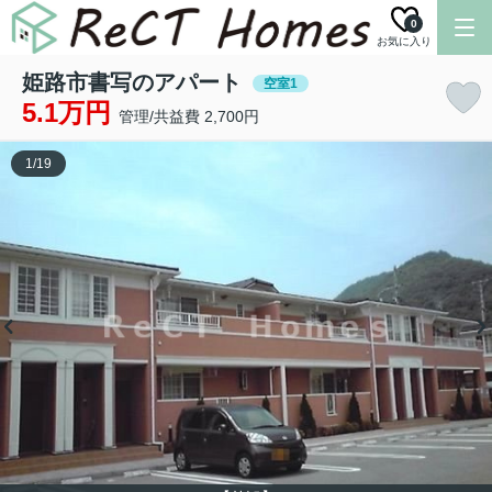
0
お気に入り
姫路市書写のアパート
空室1
5.1万円
管理/共益費 2,700円
1
/
19