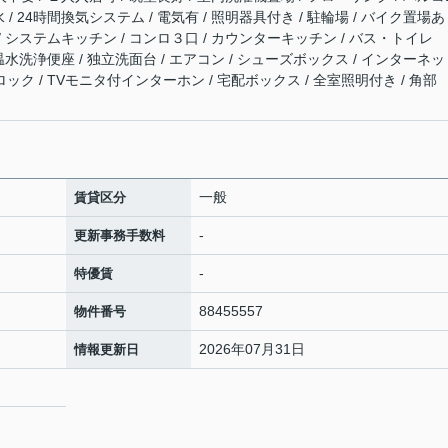
水 / 24時間換気システム / 電気有 / 照明器具付き / 駐輪場 / バイク置場あ
 / システムキッチン / コンロ３口 / カウンターキッチン / バス・トイレ
/ 温水洗浄便座 / 独立洗面台 / エアコン / シューズボックス / インターネ
ロック / TVモニタ付インターホン / 宅配ボックス / 全室照明付き / 角部
一般
賃貸区分
-
更新事務手数料
-
特優賃
88455557
物件番号
2026年07月31日
情報更新日