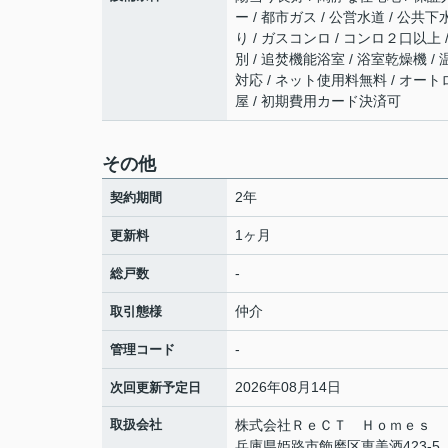
ー / 都市ガス / 公営水道 / 公共下
り / ガスコンロ / コンロ２口以上
別 / 追焚機能浴室 / 浴室乾燥機 
対応 / ネット使用料無料 / オート
屋 / 初期費用カード決済可
その他
2年
契約期間
1ヶ月
更新料
-
総戸数
仲介
取引態様
-
管理コード
2026年08月14日
次回更新予定日
取扱会社
株式会社ＲｅＣＴ Ｈｏｍｅｓ
兵庫県姫路市飾磨区恵美酒423-5