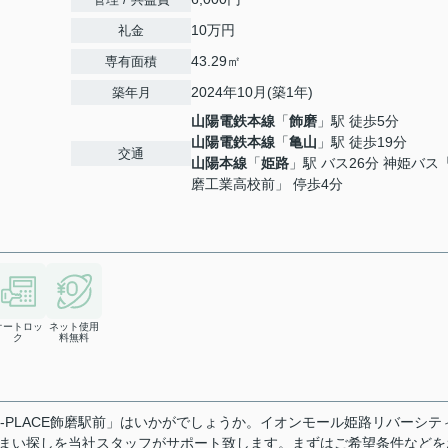
10万円
礼金
43.29㎡
専有面積
2024年10月(築1年)
築年月
山陽電鉄本線
「
飾磨
」駅 徒歩5分
山陽電鉄本線
「
亀山
」駅 徒歩19分
交通
山陽本線
「
姫路
」駅 バス26分 神姫バス
磨工業高校前」 停歩4分
オートロッ
ネット使用
ク
料無料
-PLACE飾磨駅前」はいかがでしょうか。イオンモール姫路リバーシテ
住まい探しを当社スタッフがサポート致します。まずはご希望条件などを