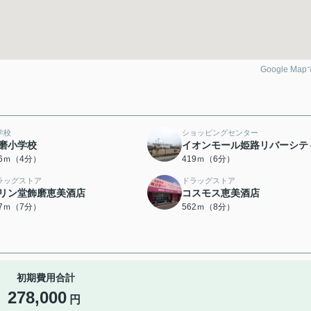
Google Ma
学校
ショッピングセンター
磨小学校
イオンモール姫路リバーシテ
76ｍ（4分）
419ｍ（6分）
ラッグストア
ドラッグストア
リン堂飾磨恵美酒店
コスモス恵美酒店
47ｍ（7分）
562ｍ（8分）
初期費用合計
278,000
円