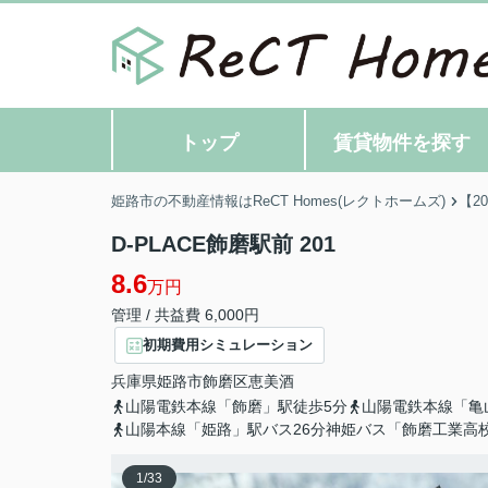
トップ
賃貸物件を探す
姫路市の不動産情報はReCT Homes(レクトホームズ)
【2
D-PLACE飾磨駅前 201
8.6
万円
管理 / 共益費 6,000円
初期費用シミュレーション
兵庫県
姫路市
飾磨区恵美酒
山陽電鉄本線「飾磨」駅徒歩5分
山陽電鉄本線「亀
山陽本線「姫路」駅バス26分神姫バス「飾磨工業高
1
/
33