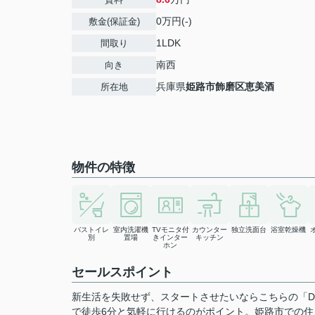
0万円(-)
敷金(保証金)
1LDK
間取り
南西
向き
兵庫県
姫路市
飾磨区恵美酒
所在地
物件の特徴
バストイレ
室内洗濯機
TVモニタ付
カウンター
独立洗面台
浴室乾燥機
別
置場
きインター
キッチン
ホン
セールスポイント
新生活を失敗せず、スタートさせたいならこちらの「D
で徒歩6分と気軽に行けるのがポイント。姫路市での