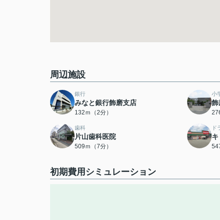
周辺施設
銀行
小
みなと銀行飾磨支店
飾
132ｍ（2分）
2
歯科
ド
片山歯科医院
キ
509ｍ（7分）
5
初期費用シミュレーション