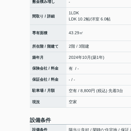
敷金積み増し
-
1LDK
間取り / 詳細
LDK 10.2帖
/
洋室 6.0帖
43.29㎡
専有面積
2階 / 3階建
所在階 / 階建て
2024年10月(築1年)
築年月
保険会社 / 料金
有 / -
保証会社 / 料金
- / -
駐車場 / 月額
空有 / 8,800円 (税込) 先着3台
空家
現況
設備条件
設備条件
陽当り良好 / 閑静な住宅地 / 保証