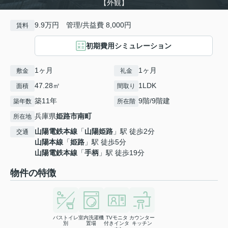
【外観】
9.9万円 管理/共益費 8,000円
賃料
初期費用シミュレーション
1ヶ月
1ヶ月
敷金
礼金
47.28㎡
1LDK
面積
間取り
築11年
9階/9階建
築年数
所在階
兵庫県
姫路市
南町
所在地
山陽電鉄本線
「
山陽姫路
」駅 徒歩2分
交通
山陽本線
「
姫路
」駅 徒歩5分
山陽電鉄本線
「
手柄
」駅 徒歩19分
物件の特徴
バストイレ
室内洗濯機
TVモニタ
カウンター
別
置場
付きインタ
キッチン