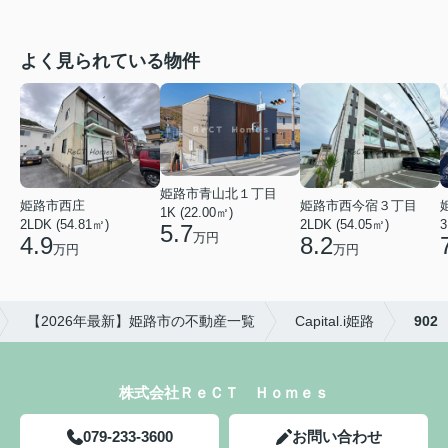
よく見られている物件
姫路市青山北１丁目
姫路市西庄
姫路市西今宿３丁目
1K (22.00㎡)
2LDK (54.81㎡)
2LDK (54.05㎡)
3
5.7
万円
4.9
8.2
万円
万円
【2026年最新】姫路市の不動産一覧
Capital.i姫路
902
株式会社ＲｅＣＴ Ｈｏｍｅｓ
079-233-3600
お問い合わせ