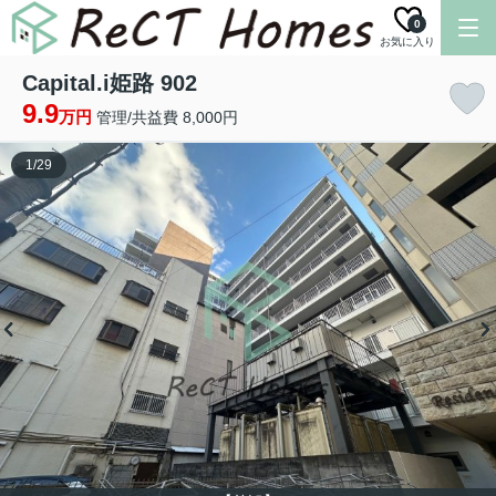
0
お気に入り
Capital.i姫路 902
9.9
万円
管理/共益費 8,000円
1
/
29