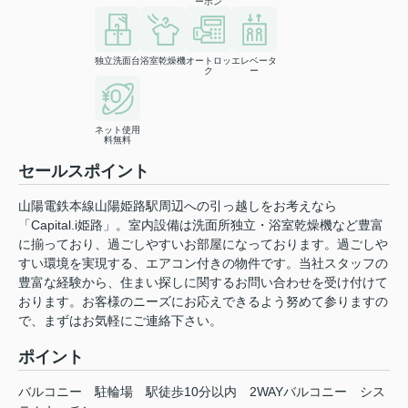
ーホン
独立洗面台
浴室乾燥機
オートロッ
エレベータ
ク
ー
ネット使用
料無料
セールスポイント
山陽電鉄本線山陽姫路駅周辺への引っ越しをお考えなら
「Capital.i姫路」。室内設備は洗面所独立・浴室乾燥機など豊富
に揃っており、過ごしやすいお部屋になっております。過ごしや
すい環境を実現する、エアコン付きの物件です。当社スタッフの
豊富な経験から、住まい探しに関するお問い合わせを受け付けて
おります。お客様のニーズにお応えできるよう努めて参りますの
で、まずはお気軽にご連絡下さい。
ポイント
バルコニー
駐輪場
駅徒歩10分以内
2WAYバルコニー
シス