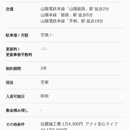
山陽電鉄本線
「
山陽姫路
」駅 徒歩2分
交通
山陽本線
「
姫路
」駅 徒歩5分
山陽電鉄本線
「
手柄
」駅 徒歩19分
空無 / -
駐車場 / 月額
- / -
更新料 /
更新事務手数料
2年
契約期間
空家
現況
即時
入居可能日
-
敷金積み増し
抗菌施工費:1万4,300円 アクト安心ライフ
その他条件