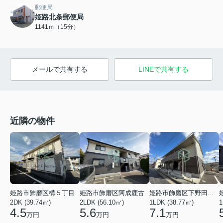
郵便局
姫路北条郵便局
1141ｍ（15分）
メールで共有する
LINEで共有する
近隣の物件
姫路市飾磨区阿成鹿古
姫路市飾磨区下野田２丁目
姫路市飾磨区構５丁目
2LDK (56.10㎡)
1LDK (38.77㎡)
2DK (39.74㎡)
1
5.6
7.1
4.5
万円
万円
万円