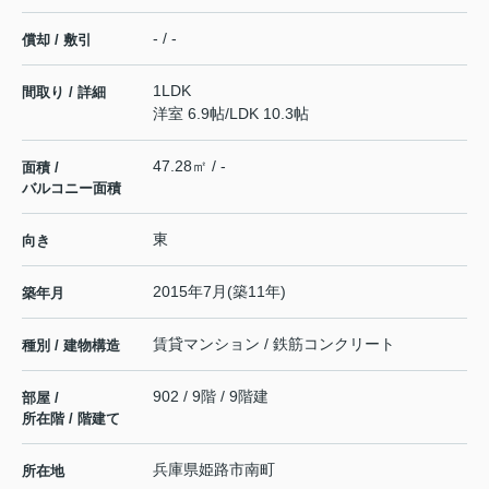
- / -
償却 / 敷引
1LDK
間取り / 詳細
洋室 6.9帖
/
LDK 10.3帖
47.28㎡ / -
面積 /
バルコニー面積
東
向き
2015年7月(築11年)
築年月
賃貸マンション / 鉄筋コンクリート
種別 / 建物構造
902 / 9階 / 9階建
部屋 /
所在階 / 階建て
兵庫県
姫路市
南町
所在地