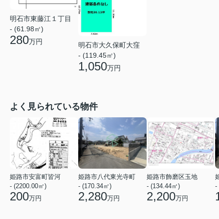
明石市東藤江１丁目
- (61.98㎡)
280
万円
明石市大久保町大窪
- (119.45㎡)
1,050
万円
よく見られている物件
姫路市安富町皆河
姫路市八代東光寺町
姫路市飾磨区玉地
- (2200.00㎡)
- (170.34㎡)
- (134.44㎡)
-
200
2,280
2,200
万円
万円
万円