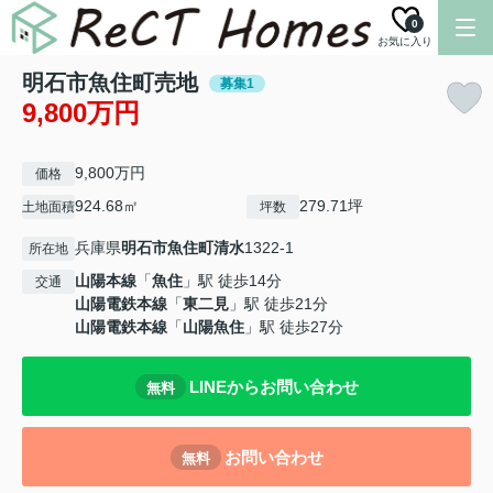
0
お気に入り
明石市魚住町売地
募集1
9,800万円
9,800万円
価格
924.68㎡
279.71坪
土地面積
坪数
兵庫県
明石市
魚住町清水
1322-1
所在地
山陽本線
「
魚住
」駅 徒歩14分
交通
山陽電鉄本線
「
東二見
」駅 徒歩21分
山陽電鉄本線
「
山陽魚住
」駅 徒歩27分
LINEからお問い合わせ
無料
お問い合わせ
無料